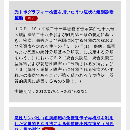
光トポグラフィー検査を用いたうつ症状の鑑別診断
補助
ＩＣＤ－10（平成二十一年総務省告示第百七十六号
＜統計法第二十八条および附則第三条の規定に基づ
き、疾病、傷害および死因に関する分類の名称およ
び分類表を定める件＞の「３」の「(1) 疾病、傷害
および死因の統計分類基本分類表」に規定する分類
をいう。）においてＦ２（統合失調症、統合失調症
型障害および妄想性障害）に分類される疾病および
Ｆ３（気分＜感情＞障害）に分類される疾病のいず
れかの疾病であることが強く疑われるうつ症状（器
質的疾患に起因するものを除く。）
2012/07/01〜
2014/03/31
急性リンパ性白血病細胞の免疫遺伝子再構成を利用
した定量的ＰＣＲ法による骨髄微小残存病変（ＭＲ
Ｄ）量の測定