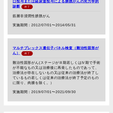
口投与または経尿道投与による膀胱がんの光力学的
診断
筋層非浸潤性膀胱がん
2012/07/01〜
2014/05/31
マルチプレックス遺伝子パネル検査（難治性固形が
ん）
難治性固形がん(ステージがⅢ期若しくはⅣ期で手術
が不能なもの又は治療後に再発したものであって、
治療法が存在しないもの又は従来の治療法が終了し
ているもの若しくは従来の治療法が終了予定のもの
に限り、肉腫を除く。）
2019/07/01〜
2021/09/30