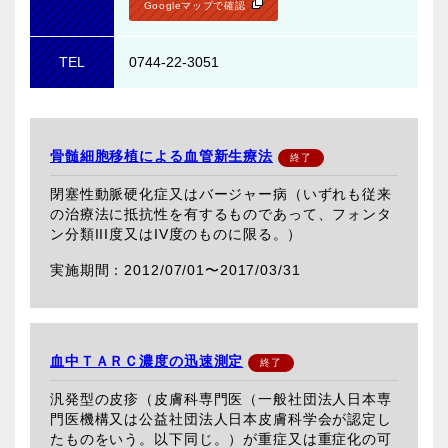
Googleマップで確認
TEL
0744-22-3051
骨髄細胞移植による血管新生療法
閉塞性動脈硬化症又はバージャー病（いずれも従来
の治療法に抵抗性を有するものであって、フォンタ
ン分類III度又はIV度のものに限る。）
2012/07/01〜
2017/03/31
血中ＴＡＲＣ濃度の迅速測定
汎発型の皮疹（皮膚科専門医（一般社団法人日本専
門医機構又は公益社団法人日本皮膚科学会が認定し
たものをいう。以下同じ。）が重症又は重症化の可