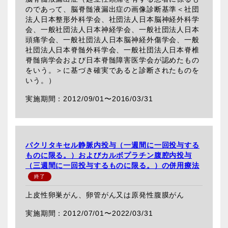
のであって、脳脊髄液漏出症の画像診断基準＜社団
法人日本整形外科学会、社団法人日本脳神経外科学
会、一般社団法人日本神経学会、一般社団法人日本
頭痛学会、一般社団法人日本脳神経外傷学会、一般
社団法人日本脊髄外科学会、一般社団法人日本脊椎
脊髄病学会および日本脊髄障害医学会が認めたもの
をいう。＞に基づき確実であると診断されたものを
いう。）
2012/09/01〜
2016/03/31
パクリタキセル静脈内投与（一週間に一回投与する
ものに限る。）およびカルボプラチン腹腔内投与
（三週間に一回投与するものに限る。）の併用療法
上皮性卵巣がん、卵管がん又は原発性腹膜がん
2012/07/01〜
2022/03/31