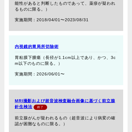
能性があると判断したものであって、薬疹が疑われ
るものに限る。）
2018/04/01〜
2023/08/31
内視鏡的胃局所切除術
胃粘膜下腫瘍（長径が1.1cm以上であり、かつ、3c
m以下のものに限る。）
2026/06/01〜
MRI撮影および超音波検査融合画像に基づく前立腺
針生検法
前立腺がんが疑われるもの（超音波により病変の確
認が困難なものに限る。）