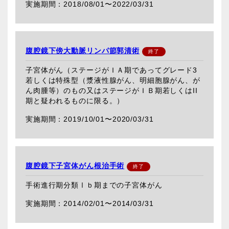
2018/08/01〜
2022/03/31
腹腔鏡下傍大動脈リンパ節郭清術
子宮体がん（ステージがＩＡ期であってグレード3
若しくは特殊型（漿液性腺がん、明細胞腺がん、が
ん肉腫等）のもの又はステージがＩＢ期若しくはII
期と疑われるものに限る。）
2019/10/01〜
2020/03/31
腹腔鏡下子宮体がん根治手術
手術進行期分類Ⅰｂ期までの子宮体がん
2014/02/01〜
2014/03/31