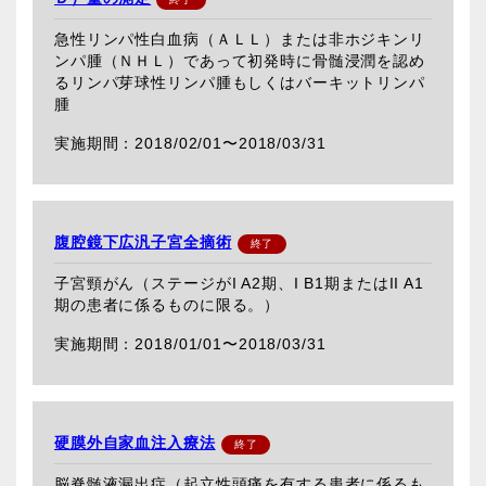
急性リンパ性白血病（ＡＬＬ）または非ホジキンリ
ンパ腫（ＮＨＬ）であって初発時に骨髄浸潤を認め
るリンパ芽球性リンパ腫もしくはバーキットリンパ
腫
2018/02/01〜
2018/03/31
腹腔鏡下広汎子宮全摘術
子宮頸がん（ステージがI A2期、I B1期またはII A1
期の患者に係るものに限る。）
2018/01/01〜
2018/03/31
硬膜外自家血注入療法
脳脊髄液漏出症（起立性頭痛を有する患者に係るも