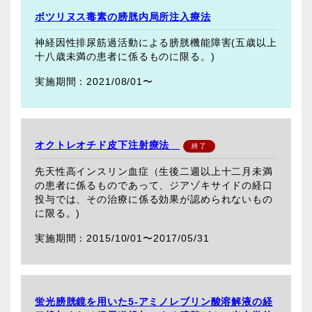
ボツリヌス毒素の膀胱内局所注入療法
神経因性排尿筋過活動による膀胱機能障害(五歳以上
十八歳未満の患者に係るものに限る。)
2021/08/01〜
オクトレオチド皮下注射療法
先天性高インスリン血症（生後二週以上十二月未満
の患者に係るものであって、ジアゾキサイドの経口
投与では、その治療に係る効果が認められないもの
に限る。)
2015/10/01〜
2017/05/31
蛍光膀胱鏡を用いた5-アミノレブリン酸溶解液の経