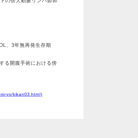
以下の傍大動脈リンパ節郭
後QOL、3年無再発生存期
対する開腹手術における傍
yo/kikan03.html)