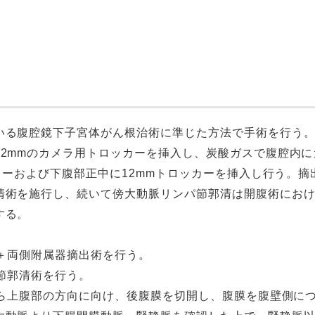
1
いる腹腔鏡下子宮体がん根治術に準じた方法で手術を行う
12mmのカメラ用トロッカーを挿入し、炭酸ガスで腹腔内
ッカーおよび下腹部正中に12mmトロッカーを挿入し行う。
清術を施行し、続いて傍大動脈リンパ節郭清は開腹術にお
する。
術＋両側附属器摘出術を行う。
パ節郭清術を行う。
中から上腹部の方向に向け、後腹膜を切開し、腹膜を腹壁側に