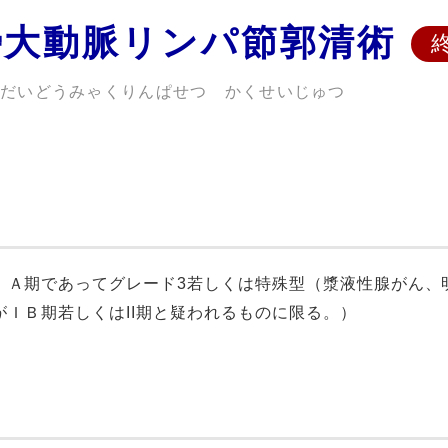
傍大動脈リンパ節郭清術
うだいどうみゃくりんぱせつ かくせいじゅつ
ＩＡ期であってグレード3若しくは特殊型（漿液性腺がん、
ＩＢ期若しくはII期と疑われるものに限る。）