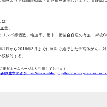
大動脈より下腸間膜動脈・腎静脈を確認した上で、腎静脈
ては
術中出血量、
oint; 摘出リンパ節個数、輸血率、術中・術後合併症の有無、術
8年1月から2016年3月までに当科で施行した子宮体がんに
比較検討する。
労働省ホームページより引用しております
(https://www.mhlw.go.jp/topics/bukyoku/isei/sensinir