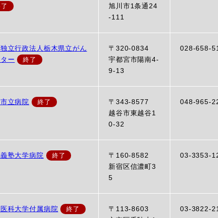
旭川市1条通24
-111
方独立行政法人栃木県立がん
〒320-0834
028-658-5
ンター
宇都宮市陽南4-
9-13
谷市立病院
〒343-8577
048-965-2
越谷市東越谷1
0-32
應義塾大学病院
〒160-8582
03-3353-1
新宿区信濃町3
5
本医科大学付属病院
〒113-8603
03-3822-2