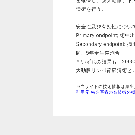
を確保し、腹大動脈、下
清術を行う。
安全性及び有効性につい
Primary endpoint; 
Secondary endp
間、5年全生存割合
＊いずれの結果も、200
大動脈リンパ節郭清術と
※当サイトの技術情報は厚生
引用元:先進医療の各技術の概要|厚生労働省 