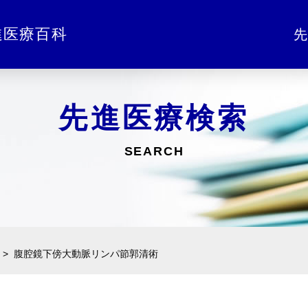
進医療百科
先
先進医療検索
SEARCH
腹腔鏡下傍大動脈リンパ節郭清術