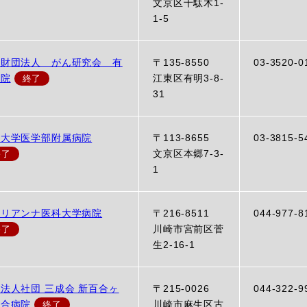
文京区千駄木1-
1-5
益財団法人 がん研究会 有
〒135-8550
03-3520-0
病院
江東区有明3-8-
31
京大学医学部附属病院
〒113-8655
03-3815-5
文京区本郷7-3-
1
マリアンナ医科大学病院
〒216-8511
044-977-8
川崎市宮前区菅
生2-16-1
法人社団 三成会 新百合ヶ
〒215-0026
044-322-9
総合病院
川崎市麻生区古