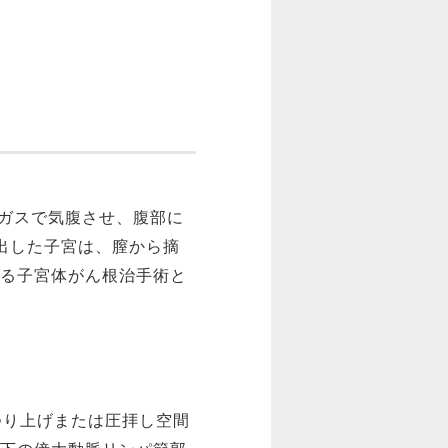
。
にガスで気腹させ、腹部に
摘出した子宮は、膣から摘
ける子宮体がん根治手術と
つり上げまたは圧拝し空間