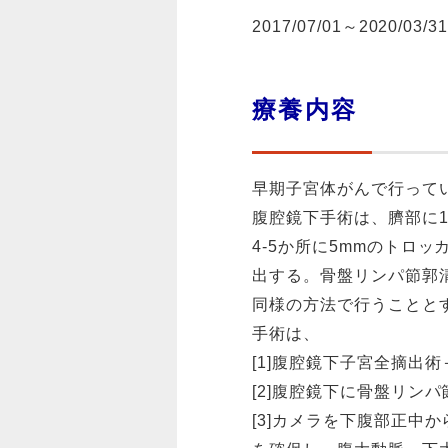
2017/07/01～2020/03/3
療養内容
早期子宮体がんで行って
腹腔鏡下手術は、臍部に
4-5か所に5mmのトロ
出する。骨盤リンパ節郭
同様の方法で行うことと
手術は、
[1]腹腔鏡下子宮全摘出
[2]腹腔鏡下に骨盤リン
[3]カメラを下腹部正