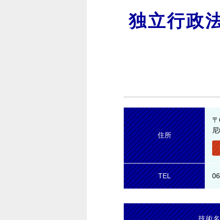
独立行政
〒
尼
住所
TEL
06
技術