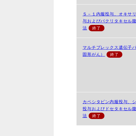
Ｓ－１内服投与、オキサ
与およびパクリタキセル
法
マルチプレックス遺伝子
固形がん）
カペシタビン内服投与、
投与およびドセタキセル
法