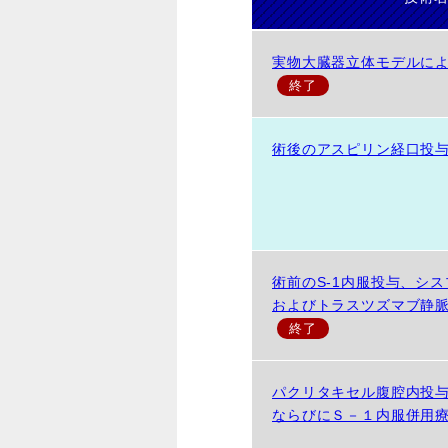
実物大臓器立体モデルに
術後のアスピリン経口投
術前のS-1内服投与、シ
およびトラスツズマブ静
パクリタキセル腹腔内投
ならびにＳ－１内服併用