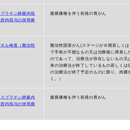
リプラチン静脈内投
腹膜播種を伴う初発の胃がん
腹腔内投与の併用療
パネル検査（難治性
難治性固形がん(ステージがⅢ期若しくは
で手術が不能なもの又は治療後に再発し
のであって、治療法が存在しないもの又
来の治療法が終了しているもの若しくは
の治療法が終了予定のものに限り、肉腫
く。）
シスプラチン静脈内
腹膜播種を伴う初発の胃がん
腹腔内投与の併用療