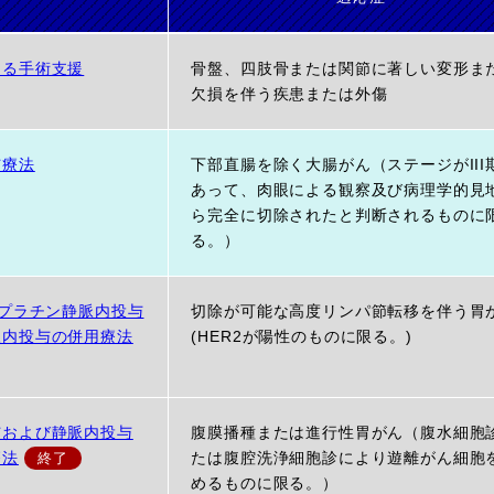
よる手術支援
骨盤、四肢骨または関節に著しい変形ま
欠損を伴う疾患または外傷
与療法
下部直腸を除く大腸がん（ステージがIII
あって、肉眼による観察及び病理学的見
ら完全に切除されたと判断されるものに
る。）
スプラチン静脈内投与
切除が可能な高度リンパ節転移を伴う胃
脈内投与の併用療法
(HER2が陽性のものに限る。)
与および静脈内投与
腹膜播種または進行性胃がん（腹水細胞
療法
たは腹腔洗浄細胞診により遊離がん細胞
めるものに限る。）