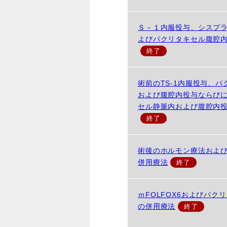
Ｓ－１内服投与、シスプ
よびパクリタキセル腹腔
術前のTS-1内服投与、
および腹腔内投与ならび
セル静脈内および腹腔内
術後のホルモン療法およ
併用療法
ｍFOLFOX6およびパク
の併用療法