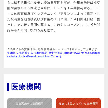
もに標準的術後ホルモン療法５年間を実施、併用療法群は標準
的術後ホルモン療法と同時にＴＳ－１を１年間授与する。ＴＳ
－１体表面積及びクレアチニンクリアランスによって規定され
た投与量を朝食後及び夕食後の１日２回、１４日間連日経口投
与し、その後７日間休薬する。これを１コースとして、投与開
始から１年間、投与を繰り返す。
※当サイトの技術情報は厚生労働省ホームページより引用しております
引用元:先進医療の各技術の概要|厚生労働省 (https://www.mhlw.go.jp/topi
cs/bukyoku/isei/sensiniryo/kikan03.html)
医療機関
現在実施中の医療機関
過去に承認されていた医療機関