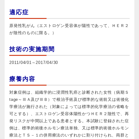
適応症
原発性乳がん（エストロゲン受容体が陽性であって、ＨＥＲ２
が陰性のものに限る。）
技術の実施期間
2011/04/01～2017/04/30
療養内容
対象症例は、組織学的に浸潤性乳癌と診断された女性（病期Ｓ
tage～ⅢＡ及びⅢＢ）で根治手術及び標準的な術前又は術後化
学療法が施行された（対象によっては標準的化学療法の省略を
可とする）、エストロゲン受容体陽性かつＨＥＲ２陰性で、再
発リスクが中間以上である患者とする。本試験に登録された症
例は、標準的術後ホルモン療法単独、又は標準的術後ホルモン
療法とＴＳ－１の併用療法のいずれかに割り付けられ、両群と