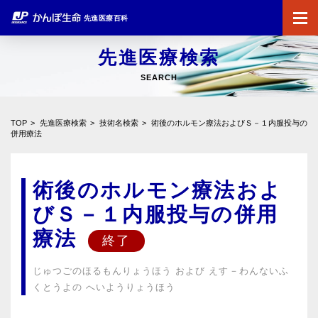
先進医療百科
先進医療検索
SEARCH
TOP
先進医療検索
技術名検索
術後のホルモン療法およびＳ－１内服投与の
併用療法
術後のホルモン療法およ
びＳ－１内服投与の併用
療法
じゅつごのほるもんりょうほう および えす－わんないふ
くとうよの へいようりょうほう