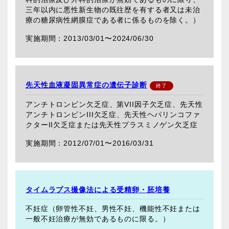
三年以内に悪性新生物の既往歴を有する者又は未治
療の糖尿病性網膜症である者に係るものを除く。）
2013/03/01〜
2024/06/30
先天性血液凝固異常症の遺伝子診断
アンチトロンビン欠乏症、第VII因子欠乏症、先天性
アンチトロンビンIII欠乏症、先天性ヘパリンコファ
クターII欠乏症または先天性プラスミノゲン欠乏症
2012/07/01〜
2016/03/31
タイムラプス撮像法による受精卵・胚培養
不妊症（卵管性不妊、男性不妊、機能性不妊または
一般不妊治療が無効であるものに限る。）