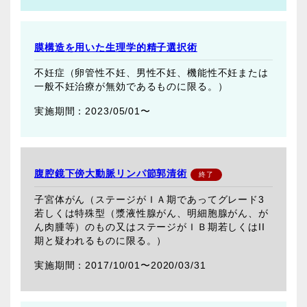
膜構造を用いた生理学的精子選択術
不妊症（卵管性不妊、男性不妊、機能性不妊または
一般不妊治療が無効であるものに限る。）
2023/05/01〜
腹腔鏡下傍大動脈リンパ節郭清術
子宮体がん（ステージがＩＡ期であってグレード3
若しくは特殊型（漿液性腺がん、明細胞腺がん、が
ん肉腫等）のもの又はステージがＩＢ期若しくはII
期と疑われるものに限る。）
2017/10/01〜
2020/03/31