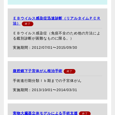
ＥＢウイルス感染症迅速診断（リアルタイムＰＣＲ
法）
ＥＢウイルス感染症（免疫不全のため他の方法によ
る鑑別診断が困難なものに限る。）
2012/07/01〜
2015/09/30
腹腔鏡下子宮体がん根治手術
手術進行期分類Ⅰｂ期までの子宮体がん
2013/10/01〜
2014/03/31
実物大臓器立体モデルによる手術支援