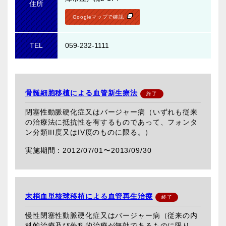
住所
Googleマップで確認
TEL
059-232-1111
骨髄細胞移植による血管新生療法
閉塞性動脈硬化症又はバージャー病（いずれも従来
の治療法に抵抗性を有するものであって、フォンタ
ン分類III度又はIV度のものに限る。）
2012/07/01〜
2013/09/30
末梢血単核球移植による血管再生治療
慢性閉塞性動脈硬化症又はバージャー病（従来の内
科的治療及び外科的治療が無効であるものに限り、