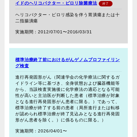
イドのヘリコバクター・ピロリ除菌療法
ヘリコバクター・ピロリ感染を伴う胃潰瘍または十
二指腸潰瘍
2012/07/01〜
2016/03/31
標準治療終了前におけるがんゲノムプロファイリン
グ検査
進行再発固形がん（関連学会の化学療法に関するガ
イドライン等に基づき、全身状態および臓器機能等
から、当該検査実施後に化学療法の適応となる可能
性が高いと主治医が判断した患者（標準治療が対象
となる進行再発固形がん患者に限る。）であって、
標準治療が終了する前の患者（局所進行または転移
が認められ標準治療が終了見込みとなる進行再発固
形がん患者を除く。）に係るものに限る。）
2026/04/01〜