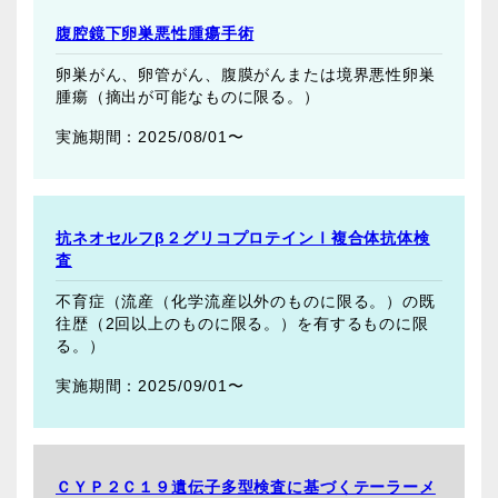
腹腔鏡下卵巣悪性腫瘍手術
卵巣がん、卵管がん、腹膜がんまたは境界悪性卵巣
腫瘍（摘出が可能なものに限る。）
2025/08/01〜
抗ネオセルフβ２グリコプロテインⅠ複合体抗体検
査
不育症（流産（化学流産以外のものに限る。）の既
往歴（2回以上のものに限る。）を有するものに限
る。）
2025/09/01〜
ＣＹＰ２Ｃ１９遺伝子多型検査に基づくテーラーメ