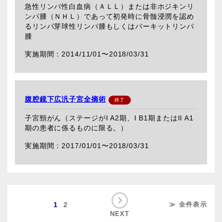
急性リンパ性白血病（ＡＬＬ）または非ホジキンリ
ンパ腫（ＮＨＬ）であって初発時に骨髄浸潤を認め
るリンパ芽球性リンパ腫もしくはバーキットリンパ
腫
2014/11/01〜
2018/03/31
腹腔鏡下広汎子宮全摘術
子宮頸がん（ステージがI A2期、I B1期またはII A1
期の患者に係るものに限る。）
2017/01/01〜
2018/03/31
1
2
≫ 全件表示
NEXT