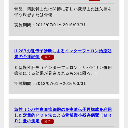
骨盤、四肢骨または関節に著しい変形または欠損を
伴う疾患または外傷
2012/07/01〜
2016/03/31
IL28Bの遺伝子診断によるインターフェロン治療効
果の予測評価
Ｃ型慢性肝炎（インターフェロン・リバビリン併用
療法による効果が見込まれるものに限る。）
2012/07/01〜
2016/03/31
急性リンパ性白血病細胞の免疫遺伝子再構成を利用
した定量的ＰＣＲ法による骨髄微小残存病変（ＭＲ
Ｄ）量の測定