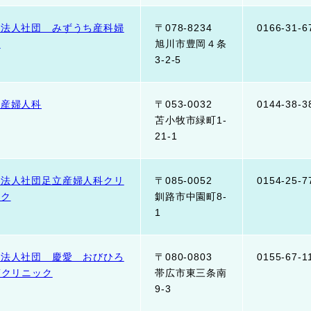
療法人社団 みずうち産科婦
〒078-8234
0166-31-6
科
旭川市豊岡４条
3-2-5
城産婦人科
〒053-0032
0144-38-3
苫小牧市緑町1-
21-1
療法人社団足立産婦人科クリ
〒085-0052
0154-25-7
ック
釧路市中園町8-
1
療法人社団 慶愛 おびひろ
〒080-0803
0155-67-1
Tクリニック
帯広市東三条南
9-3