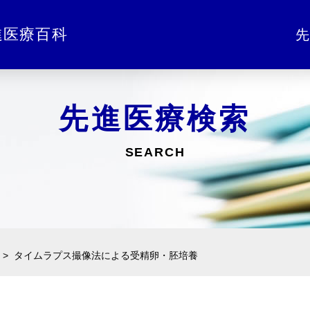
進医療百科
先
先進医療検索
SEARCH
タイムラプス撮像法による受精卵・胚培養