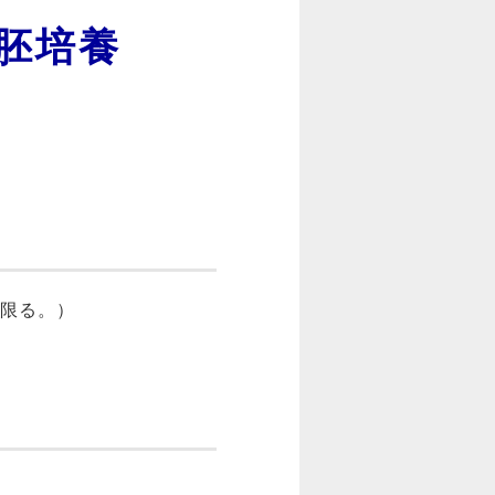
胚培養
に限る。）