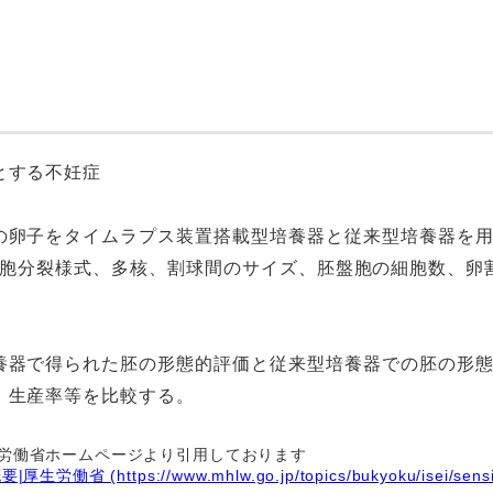
とする不妊症
卵子をタイムラプス装置搭載型培養器と従来型培養器を用
)出現、細胞分裂様式、多核、割球間のサイズ、胚盤胞の細胞数
器で得られた胚の形態的評価と従来型培養器での胚の形態
、生産率等を比較する。
労働省ホームページより引用しております
(https://www.mhlw.go.jp/topics/bukyoku/isei/sensinir