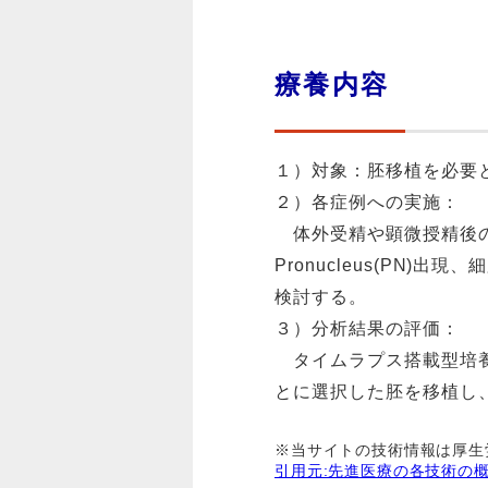
療養内容
１）対象：胚移植を必要
２）各症例への実施：
体外受精や顕微授精後の
Pronucleus(PN
検討する。
３）分析結果の評価：
タイムラプス搭載型培養
とに選択した胚を移植し
※当サイトの技術情報は厚生
引用元:先進医療の各技術の概要|厚生労働省 