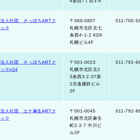
4条西7丁目3-8
法人社団 さっぽろARTク
〒060-0807
011-700-5
ニック
札幌市北区北七
条西4ｰ1-2 KDX
札幌ビル4F
法人社団 さっぽろARTク
〒001-0023
011-792-6
ックn24
札幌市北区北2
3条西3-2-37第
2北進建鉄ビル
2F
法人社団 エナ麻生ARTク
〒001-0045
011-792-8
ニック
札幌市北区麻生
町2-2-7 中川ビ
ル2F