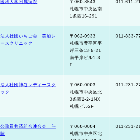
幌医科大学附属病院
〒060-8543
011-611-2
札幌市中央区南
1条西16-291
療法人社団いちご会 美加レ
〒062-0933
011-833-7
ィースクリニック
札幌市豊平区平
岸三条13-5-21
南平岸ビル1-3
F
療法人社団神谷レディースク
〒060-0003
011-231-2
ニック
札幌市中央区北
3条西2-2-1NX
札幌ビル2F
家公務員共済組合連合会 斗
〒060-0004
011-231-2
病院
札幌市中央区北