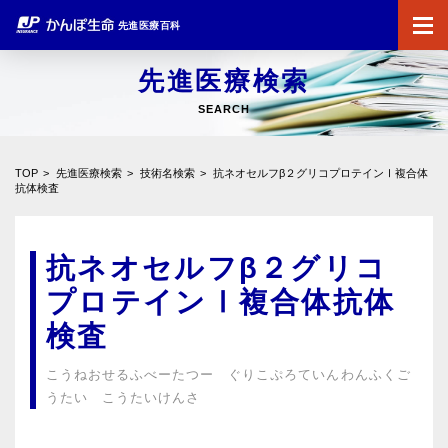
先進医療百科
先進医療検索
SEARCH
TOP
先進医療検索
技術名検索
抗ネオセルフβ２グリコプロテインⅠ複合体
抗体検査
抗ネオセルフβ２グリコ
プロテインⅠ複合体抗体
検査
こうねおせるふべーたつー ぐりこぷろていんわんふくご
うたい こうたいけんさ