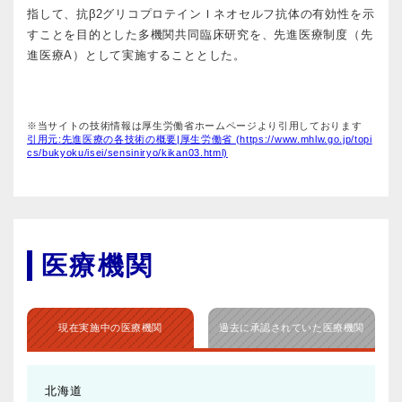
指して、抗β2グリコプロテインＩネオセルフ抗体の有効性を示
すことを目的とした多機関共同臨床研究を、先進医療制度（先
進医療A）として実施することとした。
※当サイトの技術情報は厚生労働省ホームページより引用しております
引用元:先進医療の各技術の概要|厚生労働省 (https://www.mhlw.go.jp/topi
cs/bukyoku/isei/sensiniryo/kikan03.html)
医療機関
現在実施中の医療機関
過去に承認されていた医療機関
北海道