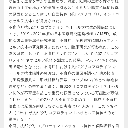
が詰まり生命を脅かす血栓症や、流産、妊婦の生命を脅かす妊
娠高血圧症候群などの病気を引き起こす抗リン脂質抗体症候群
の原因となる全く新しい自己抗体（抗β2グリコプロテインＩネ
オセルフ抗体）が発見された。
不育症と抗β2グリコプロテインIネオセルフ抗体の関係につい
ては、2019～2021年度の日本医療研究開発機構（AMED）成
育疾患克服等総合研究事業「不育症、産科異常に関わるネオ・
セルフ抗体の研究開発」において、臨床研究が行われた。この
臨床研究において、不育症の女性227人について抗β2グリコプ
ロテインIネオセルフ抗体を測定した結果、52人（23％）の患
者で陽性となった。不育症における抗β2グリコプロテインIネ
オセルフ抗体陽性の頻度は、不育症の原因を調べた他の検査
（子宮形態異常、甲状腺機能異常、カップルいずれかの染色体
異常など）の中で最も高く、抗β2グリコプロテインＩネオセル
フ抗体が不育症を起こす重要な原因になっている可能性が示唆
された。また、この227人の不育症患者のうち、既存の不育症
検査では原因が判明しなかった患者は121人おり、このうち24
人（20%）が抗β2グリコプロテインＩネオセルフ抗体のみが
陽性となった。
今回、抗β2グリコプロテインＩネオセルフ抗体の保険収載を目