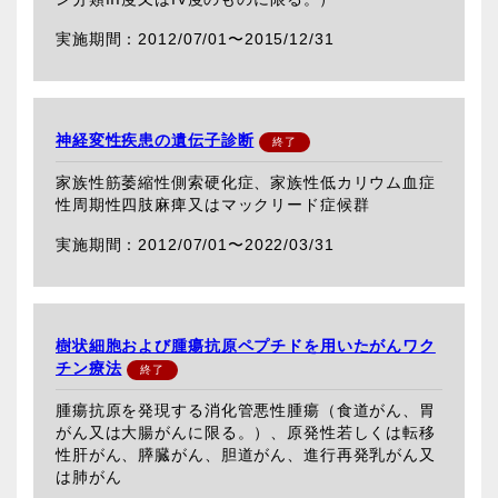
2012/07/01〜
2015/12/31
神経変性疾患の遺伝子診断
家族性筋萎縮性側索硬化症、家族性低カリウム血症
性周期性四肢麻痺又はマックリード症候群
2012/07/01〜
2022/03/31
樹状細胞および腫瘍抗原ペプチドを用いたがんワク
チン療法
腫瘍抗原を発現する消化管悪性腫瘍（食道がん、胃
がん又は大腸がんに限る。）、原発性若しくは転移
性肝がん、膵臓がん、胆道がん、進行再発乳がん又
は肺がん