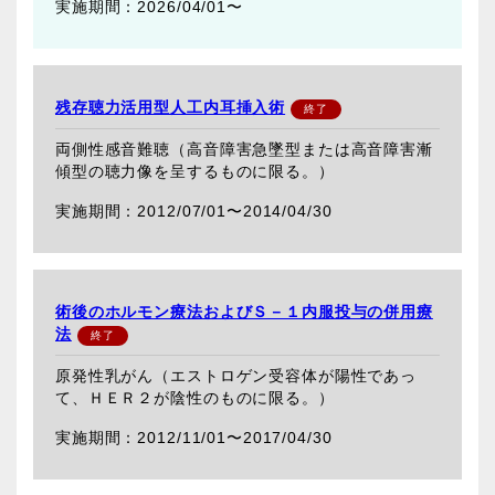
2026/04/01〜
残存聴力活用型人工内耳挿入術
両側性感音難聴（高音障害急墜型または高音障害漸
傾型の聴力像を呈するものに限る。）
2012/07/01〜
2014/04/30
術後のホルモン療法およびＳ－１内服投与の併用療
法
原発性乳がん（エストロゲン受容体が陽性であっ
て、ＨＥＲ２が陰性のものに限る。）
2012/11/01〜
2017/04/30