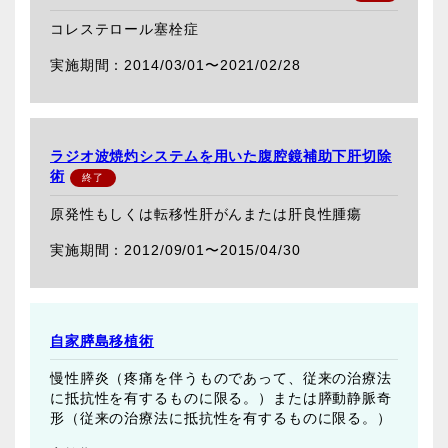
コレステロール塞栓症
2014/03/01〜
2021/02/28
ラジオ波焼灼システムを用いた腹腔鏡補助下肝切除
術
原発性もしくは転移性肝がんまたは肝良性腫瘍
2012/09/01〜
2015/04/30
自家膵島移植術
慢性膵炎（疼痛を伴うものであって、従来の治療法
に抵抗性を有するものに限る。）または膵動静脈奇
形（従来の治療法に抵抗性を有するものに限る。）