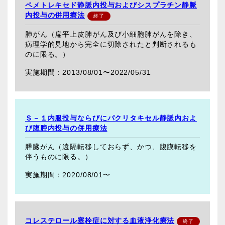
ペメトレキセド静脈内投与およびシスプラチン静脈
内投与の併用療法
肺がん（扁平上皮肺がん及び小細胞肺がんを除き、
病理学的見地から完全に切除されたと判断されるも
のに限る。）
2013/08/01〜
2022/05/31
Ｓ－１内服投与ならびにパクリタキセル静脈内およ
び腹腔内投与の併用療法
膵臓がん（遠隔転移しておらず、かつ、腹膜転移を
伴うものに限る。）
2020/08/01〜
コレステロール塞栓症に対する血液浄化療法