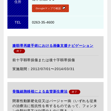
住所
Googleマップで確認
TEL
0263-35-4600
膝靱帯再建手術における画像支援ナビゲーション
前十字靱帯損傷または後十字靱帯損傷
2012/07/01〜
2014/03/31
骨髄細胞移植による血管新生療法
閉塞性動脈硬化症又はバージャー病（いずれも従来
の治療法に抵抗性を有するものであって、フォンタ
ン分類III度又はIV度のものに限る。）