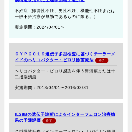
不妊症（卵管性不妊、男性不妊、機能性不妊または
一般不妊治療が無効であるものに限る。）
2024/04/01〜
ＣＹＰ２Ｃ１９遺伝子多型検査に基づくテーラーメ
イドのヘリコバクター・ピロリ除菌療法
ヘリコバクター・ピロリ感染を伴う胃潰瘍または十
二指腸潰瘍
2013/04/01〜
2016/03/31
IL28Bの遺伝子診断によるインターフェロン治療効
果の予測評価
Ｃ型慢性肝炎（インターフェロン・リバビリン併用