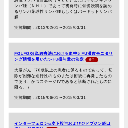
ンパ腫（ＮＨＬ）であって初発時に骨髄浸潤を認め
るリンパ芽球性リンパ腫もしくはバーキットリンパ
腫
2013/02/01〜
2018/03/31
FOLFOX6単独療法における血中5-FU濃度モニタリ
ング情報を用いた5-FU投与量の決定
大腸がん（70歳以上の患者に係るものであって、切
除が困難な進行性のものまたは術後に再発したもの
であり、かつステージIVであると診断されたものに
限る。）
2015/06/01〜
2018/03/31
インターフェロンα皮下投与およびジドブジン経口