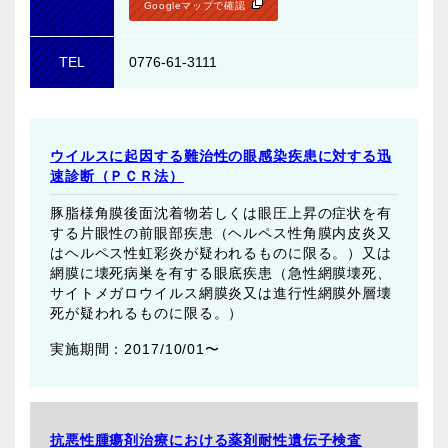
Googleマップで確認
TEL
0776-61-3111
ウイルスに起因する難治性の眼感染疾患に対する迅
速診断（ＰＣＲ法）
豚脂様角膜後面沈着物若しくは眼圧上昇の症状を有
する片眼性の前眼部疾患（ヘルペス性角膜内皮炎又
はヘルペス性虹彩炎が疑われるものに限る。）又は
網膜に壊死病巣を有する眼底疾患（急性網膜壊死、
サイトメガロウイルス網膜炎又は進行性網膜外層壊
死が疑われるものに限る。）
2017/10/01〜
抗悪性腫瘍剤治療における薬剤耐性遺伝子検査