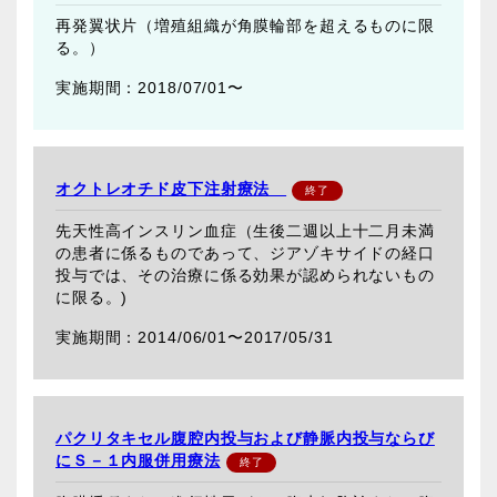
再発翼状片（増殖組織が角膜輪部を超えるものに限
る。）
2018/07/01〜
オクトレオチド皮下注射療法
先天性高インスリン血症（生後二週以上十二月未満
の患者に係るものであって、ジアゾキサイドの経口
投与では、その治療に係る効果が認められないもの
に限る。)
2014/06/01〜
2017/05/31
パクリタキセル腹腔内投与および静脈内投与ならび
にＳ－１内服併用療法