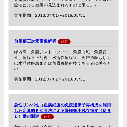
療法による効果が見込まれるものに限る。）
2013/04/01〜
2016/03/31
前眼部三次元画像解析
緑内障、角膜ジストロフィー、角膜白斑、角膜変
性、角膜不正乱視、水疱性角膜症、円錐角膜もしく
は水晶体疾患または角膜移植術後である者に係るも
の
2012/07/01〜
2018/03/31
急性リンパ性白血病細胞の免疫遺伝子再構成を利用
した定量的ＰＣＲ法による骨髄微小残存病変（ＭＲ
Ｄ）量の測定
急性リンパ性白血病（ＡＬＬ）または非ホジキンリ