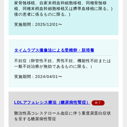
家骨髄移植、自家末梢血幹細胞移植、同種骨髄移
植、同種末梢血幹細胞移植又は臍帯血移植に限る。)
後の患者に係るものに限る。)
2025/12/01〜
タイムラプス撮像法による受精卵・胚培養
不妊症（卵管性不妊、男性不妊、機能性不妊または
一般不妊治療が無効であるものに限る。）
2024/04/01〜
LDLアフェレシス療法（糖尿病性腎症）
難治性高コレステロール血症に伴う重度尿蛋白症状
を呈する糖尿病性腎症