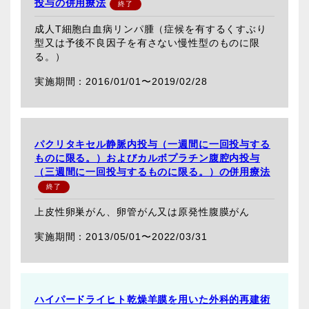
投与の併用療法
成人T細胞白血病リンパ腫（症候を有するくすぶり
型又は予後不良因子を有さない慢性型のものに限
る。）
2016/01/01〜
2019/02/28
パクリタキセル静脈内投与（一週間に一回投与する
ものに限る。）およびカルボプラチン腹腔内投与
（三週間に一回投与するものに限る。）の併用療法
上皮性卵巣がん、卵管がん又は原発性腹膜がん
2013/05/01〜
2022/03/31
ハイパードライヒト乾燥羊膜を用いた外科的再建術