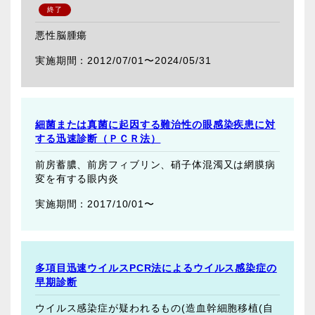
悪性脳腫瘍
2012/07/01〜
2024/05/31
細菌または真菌に起因する難治性の眼感染疾患に対
する迅速診断（ＰＣＲ法）
前房蓄膿、前房フィブリン、硝子体混濁又は網膜病
変を有する眼内炎
2017/10/01〜
多項目迅速ウイルスPCR法によるウイルス感染症の
早期診断
ウイルス感染症が疑われるもの(造血幹細胞移植(自