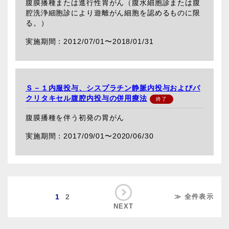
腹膜播種または進行性胃がん（腹水細胞診または腹
腔洗浄細胞診により遊離がん細胞を認めるものに限
る。）
2012/07/01〜
2018/01/31
Ｓ－１内服投与、シスプラチン静脈内投与およびパ
クリタキセル腹腔内投与の併用療法
腹膜播種を伴う初発の胃がん
2017/09/01〜
2020/06/30
1
2
≫ 全件表示
NEXT