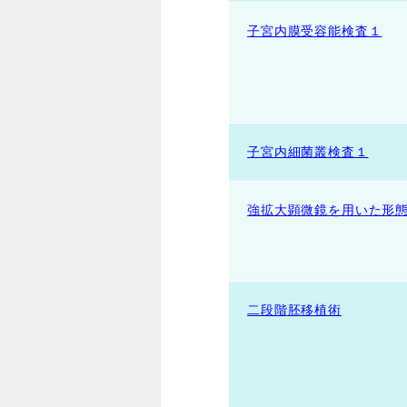
子宮内膜受容能検査１
子宮内細菌叢検査１
強拡大顕微鏡を用いた形
二段階胚移植術