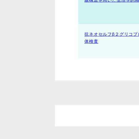
膜構造を用いた生理学的
抗ネオセルフβ２グリコプ
体検査