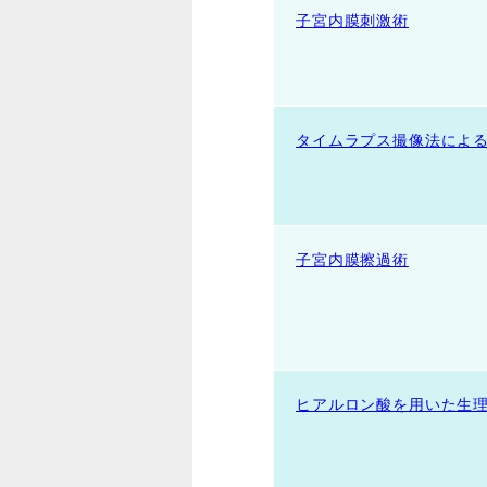
子宮内膜刺激術
タイムラプス撮像法によ
子宮内膜擦過術
ヒアルロン酸を用いた生