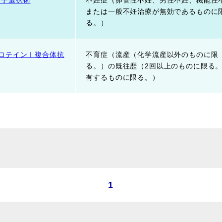
精子選択術
不妊症（卵管性不妊、男性不妊、機能性
または一般不妊治療が無効であるものに
る。）
ロテインⅠ複合体抗
不育症（流産（化学流産以外のものに限
る。）の既往歴（2回以上のものに限る
有するものに限る。）
1