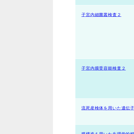
子宮内細菌叢検査２
子宮内膜受容能検査２
流死産検体を用いた遺伝