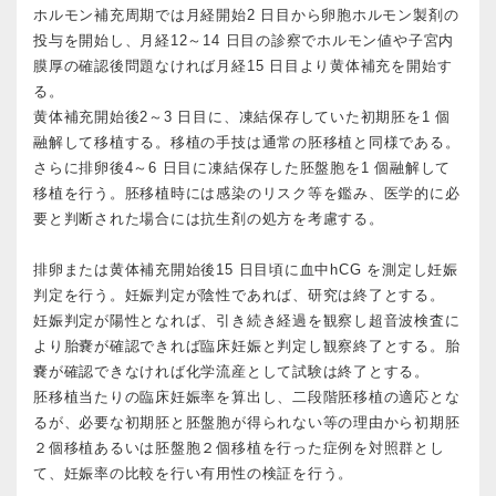
ホルモン補充周期では月経開始2 日目から卵胞ホルモン製剤の
投与を開始し、月経12～14 日目の診察でホルモン値や子宮内
膜厚の確認後問題なければ月経15 日目より黄体補充を開始す
る。
黄体補充開始後2～3 日目に、凍結保存していた初期胚を1 個
融解して移植する。移植の手技は通常の胚移植と同様である。
さらに排卵後4～6 日目に凍結保存した胚盤胞を1 個融解して
移植を行う。胚移植時には感染のリスク等を鑑み、医学的に必
要と判断された場合には抗生剤の処方を考慮する。
排卵または黄体補充開始後15 日目頃に血中hCG を測定し妊娠
判定を行う。妊娠判定が陰性であれば、研究は終了とする。
妊娠判定が陽性となれば、引き続き経過を観察し超音波検査に
より胎嚢が確認できれば臨床妊娠と判定し観察終了とする。胎
嚢が確認できなければ化学流産として試験は終了とする。
胚移植当たりの臨床妊娠率を算出し、二段階胚移植の適応とな
るが、必要な初期胚と胚盤胞が得られない等の理由から初期胚
２個移植あるいは胚盤胞２個移植を行った症例を対照群とし
て、妊娠率の比較を行い有用性の検証を行う。