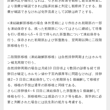
妊娠判定が陽性となれば、引き続き経過を観察し超音波検査に
より胎嚢が確認できれば臨床妊娠と判定し観察終了とする。胎
嚢が確認できなければ化学流産として試験は終了とする。
○凍結融解胚移植の場合 体外受精により作出され初期胚の一部
を凍結保存する。残った初期胚についてはさらに継続して培養
を行い受精から5～6 日で得られた胚盤胞について凍結保存を
行う。保存された初期胚および胚盤胞を、翌周期以降に二段階
胚移植を行う。
二段階胚移植（凍結融解胚移植）は自然排卵周期またはホルモ
ン補充周期で行う。
自然排卵周期の場合は月経10 日目頃より数回の診察を経て排
卵日が確定しホルモン値や子宮内膜厚等に問題なければ、排卵
後2～3 日目に凍結保存していた初期胚を1 個融解して移植す
る。移植の手技は通常の胚移植と同様である。
さらに排卵後4～6 日目に凍結保存した胚盤胞を1 個融解して
移植を行う。胚移植時には感染のリスク等を鑑み、医学的に必
要と判断された場合には抗生剤の処方を考慮する。