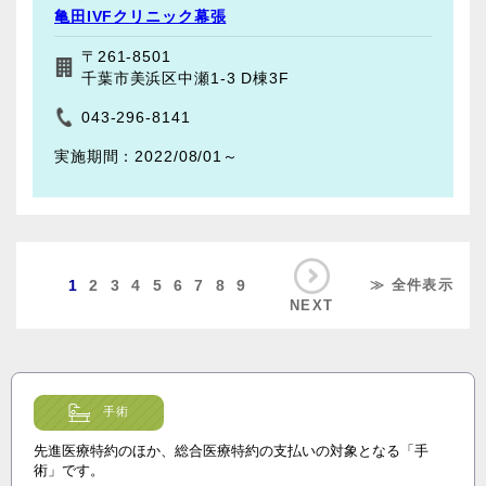
亀田IVFクリニック幕張
〒261-8501
千葉市美浜区中瀬1-3 D棟3F
043-296-8141
2022/08/01～
1
2
3
4
5
6
7
8
9
≫ 全件表示
NEXT
手術
先進医療特約のほか、総合医療特約の支払いの対象となる「手
術」です。