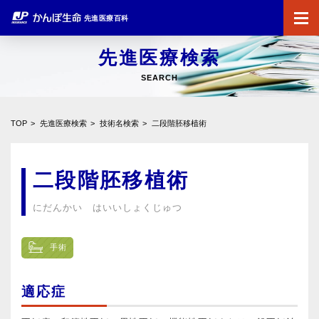
先進医療百科
先進医療検索
SEARCH
TOP
先進医療検索
技術名検索
二段階胚移植術
二段階胚移植術
にだんかい はいいしょくじゅつ
手術
適応症