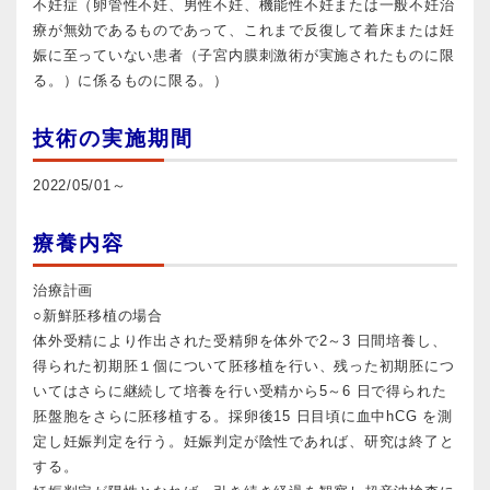
不妊症（卵管性不妊、男性不妊、機能性不妊または一般不妊治
療が無効であるものであって、これまで反復して着床または妊
娠に至っていない患者（子宮内膜刺激術が実施されたものに限
る。）に係るものに限る。）
技術の実施期間
2022/05/01～
療養内容
治療計画
○新鮮胚移植の場合
体外受精により作出された受精卵を体外で2～3 日間培養し、
得られた初期胚１個について胚移植を行い、残った初期胚につ
いてはさらに継続して培養を行い受精から5～6 日で得られた
胚盤胞をさらに胚移植する。採卵後15 日目頃に血中hCG を測
定し妊娠判定を行う。妊娠判定が陰性であれば、研究は終了と
する。