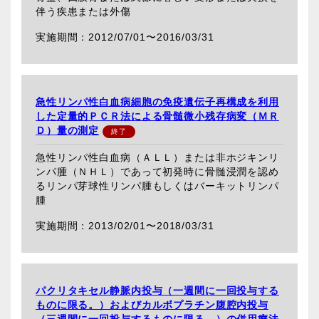
伴う疾患または外傷
2012/07/01〜
2016/03/31
急性リンパ性白血病細胞の免疫遺伝子再構成を利用
した定量的ＰＣＲ法による骨髄微小残存病変（ＭＲ
Ｄ）量の測定
急性リンパ性白血病（ＡＬＬ）または非ホジキンリ
ンパ腫（ＮＨＬ）であって初発時に骨髄浸潤を認め
るリンパ芽球性リンパ腫もしくはバーキットリンパ
腫
2013/02/01〜
2018/03/31
パクリタキセル静脈内投与（一週間に一回投与する
ものに限る。）およびカルボプラチン腹腔内投与
（三週間に一回投与するものに限る。）の併用療法