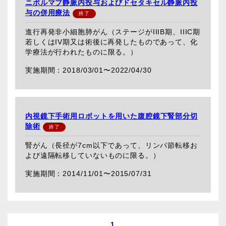
ニボルマブ静脈内投与およびドセタキセル静脈内投
与の併用療法
進行再発非小細胞肺がん（ステージがIIIB期、IIIC期
若しくはIV期又は術後に再発したものであって、化
学療法が行われたものに限る。）
2018/03/01〜
2022/04/30
内視鏡下手術用ロボットを用いた腹腔鏡下腎部分切
除術
腎がん（長径が7cm以下であって、リンパ節転移お
よび遠隔転移していないものに限る。）
2014/11/01〜
2015/07/31
1