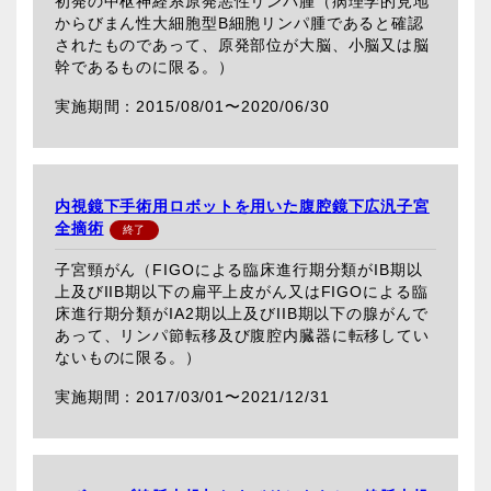
初発の中枢神経系原発悪性リンパ腫（病理学的見地
からびまん性大細胞型B細胞リンパ腫であると確認
されたものであって、原発部位が大脳、小脳又は脳
幹であるものに限る。）
2015/08/01〜
2020/06/30
内視鏡下手術用ロボットを用いた腹腔鏡下広汎子宮
全摘術
子宮頸がん（FIGOによる臨床進行期分類がIB期以
上及びIIB期以下の扁平上皮がん又はFIGOによる臨
床進行期分類がIA2期以上及びIIB期以下の腺がんで
あって、リンパ節転移及び腹腔内臓器に転移してい
ないものに限る。）
2017/03/01〜
2021/12/31