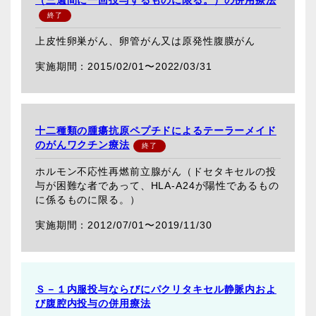
上皮性卵巣がん、卵管がん又は原発性腹膜がん
2015/02/01〜
2022/03/31
十二種類の腫瘍抗原ペプチドによるテーラーメイド
のがんワクチン療法
ホルモン不応性再燃前立腺がん（ドセタキセルの投
与が困難な者であって、HLA-A24が陽性であるもの
に係るものに限る。）
2012/07/01〜
2019/11/30
Ｓ－１内服投与ならびにパクリタキセル静脈内およ
び腹腔内投与の併用療法