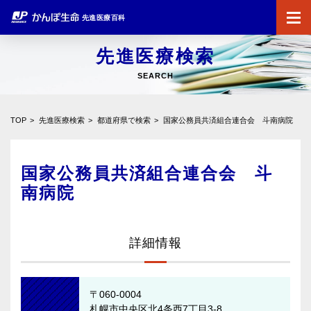
先進医療百科
先進医療検索
SEARCH
TOP
先進医療検索
都道府県で検索
国家公務員共済組合連合会 斗南病院
国家公務員共済組合連合会 斗
南病院
詳細情報
〒060-0004
札幌市中央区北4条西7丁目3-8