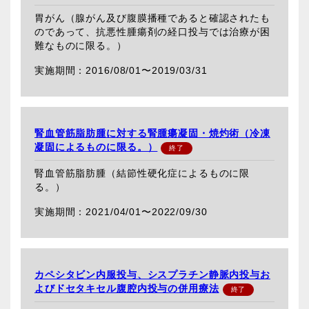
胃がん（腺がん及び腹膜播種であると確認されたも
のであって、抗悪性腫瘍剤の経口投与では治療が困
難なものに限る。）
2016/08/01〜
2019/03/31
腎血管筋脂肪腫に対する腎腫瘍凝固・焼灼術（冷凍
凝固によるものに限る。）
腎血管筋脂肪腫（結節性硬化症によるものに限
る。）
2021/04/01〜
2022/09/30
カペシタビン内服投与、シスプラチン静脈内投与お
よびドセタキセル腹腔内投与の併用療法