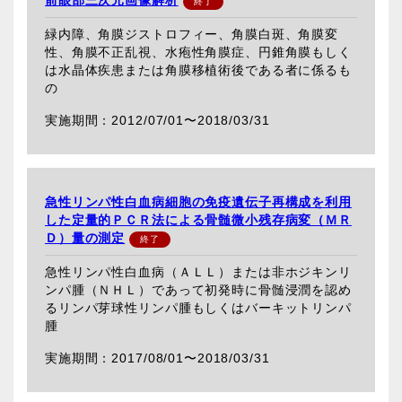
緑内障、角膜ジストロフィー、角膜白斑、角膜変
性、角膜不正乱視、水疱性角膜症、円錐角膜もしく
は水晶体疾患または角膜移植術後である者に係るも
の
2012/07/01〜
2018/03/31
急性リンパ性白血病細胞の免疫遺伝子再構成を利用
した定量的ＰＣＲ法による骨髄微小残存病変（ＭＲ
Ｄ）量の測定
急性リンパ性白血病（ＡＬＬ）または非ホジキンリ
ンパ腫（ＮＨＬ）であって初発時に骨髄浸潤を認め
るリンパ芽球性リンパ腫もしくはバーキットリンパ
腫
2017/08/01〜
2018/03/31