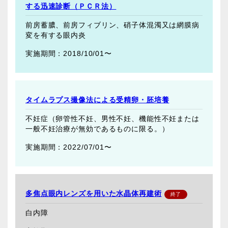
する迅速診断（ＰＣＲ法）
前房蓄膿、前房フィブリン、硝子体混濁又は網膜病
変を有する眼内炎
2018/10/01〜
タイムラプス撮像法による受精卵・胚培養
不妊症（卵管性不妊、男性不妊、機能性不妊または
一般不妊治療が無効であるものに限る。）
2022/07/01〜
多焦点眼内レンズを用いた水晶体再建術
白内障