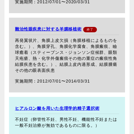
2012/07/01〜
2020/03/31
難治性眼疾患に対する羊膜移植術
再発翼状片、角膜上皮欠損（角膜移植によるものを
含む。）、角膜穿孔、角膜化学腐食、角膜瘢痕、瞼
球癒着（スティーブンス・ジョンソン症候群、眼類
天疱瘡、熱・化学外傷瘢痕その他の重症の瘢痕性角
結膜疾患を含む。）、結膜上皮内過形成、結膜腫瘍
その他の眼表面疾患
2012/07/01〜
2014/03/31
ヒアルロン酸を用いた生理学的精子選択術
不妊症（卵管性不妊、男性不妊、機能性不妊または
一般不妊治療が無効であるものに限る。）