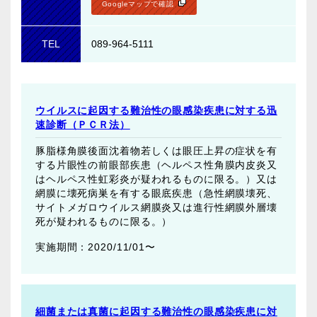
Googleマップで確認
TEL
089-964-5111
ウイルスに起因する難治性の眼感染疾患に対する迅
速診断（ＰＣＲ法）
豚脂様角膜後面沈着物若しくは眼圧上昇の症状を有
する片眼性の前眼部疾患（ヘルペス性角膜内皮炎又
はヘルペス性虹彩炎が疑われるものに限る。）又は
網膜に壊死病巣を有する眼底疾患（急性網膜壊死、
サイトメガロウイルス網膜炎又は進行性網膜外層壊
死が疑われるものに限る。）
2020/11/01〜
細菌または真菌に起因する難治性の眼感染疾患に対