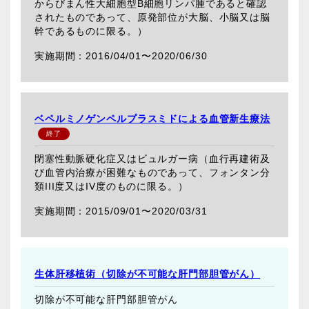
からびまん性大細胞型B細胞リンパ腫であると確認
されたものであって、原発部位が大脳、小脳又は脳
幹であるものに限る。）
2016/04/01〜
2020/06/30
ベペルミノゲンペルプラスミドによる血管新生療法
閉塞性動脈硬化症又はビュルガー病（血行再建術及
び血管内治療が困難なものであって、フォンタン分
類III度又はIV度のものに限る。）
2015/09/01〜
2020/03/31
生体肝移植術（切除が不可能な肝門部胆管がん）
切除が不可能な肝門部胆管がん