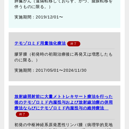
膵臓がん（遠隔転移しておらず、かつ、腹膜転移を
伴うものに限る。）
2019/12/01〜
テモゾロミド用量強化療法
膠芽腫（初発時の初期治療後に再発又は増悪したも
のに限る。）
2017/05/01〜
2024/11/30
放射線照射前に大量メトトレキサート療法を行った
後のテモゾロミド内服投与および放射線治療の併用
療法ならびにテモゾロミド内服投与の維持療法
初発の中枢神経系原発悪性リンパ腫（病理学的見地