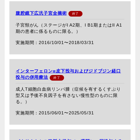
腹腔鏡下広汎子宮全摘術
子宮頸がん（ステージがI A2期、I B1期またはII A1
期の患者に係るものに限る。）
2016/10/01〜
2018/03/31
インターフェロンα皮下投与およびジドブジン経口
投与の併用療法
成人T細胞白血病リンパ腫（症候を有するくすぶり
型又は予後不良因子を有さない慢性型のものに限
る。）
2015/06/01〜
2025/05/31