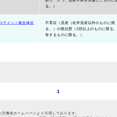
あり、かつ、流産手術を実施したものに
る。）
ロテインⅠ複合体抗
不育症（流産（化学流産以外のものに限
る。）の既往歴（2回以上のものに限る
有するものに限る。）
1
生労働省ホームページより引用しております。