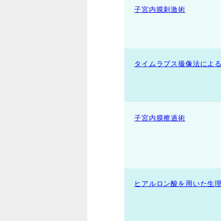
子宮内膜刺激術
タイムラプス撮像法によ
子宮内膜擦過術
ヒアルロン酸を用いた生