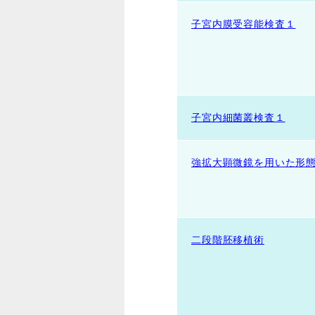
子宮内膜受容能検査１
子宮内細菌叢検査１
強拡大顕微鏡を用いた形
二段階胚移植術