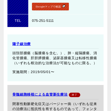
Googleマップで確認
TEL
075-251-5111
陽子線治療
頭頚部腫瘍（脳腫瘍を含む。）、肺・縦隔腫瘍、消
化管腫瘍、肝胆膵腫瘍、泌尿器腫瘍又は転移性腫瘍
（いずれも根治的な治療法が可能なものに限る。）
2019/05/01〜
骨髄細胞移植による血管新生療法
閉塞性動脈硬化症又はバージャー病（いずれも従来
の治療法に抵抗性を有するものであって、フォンタ