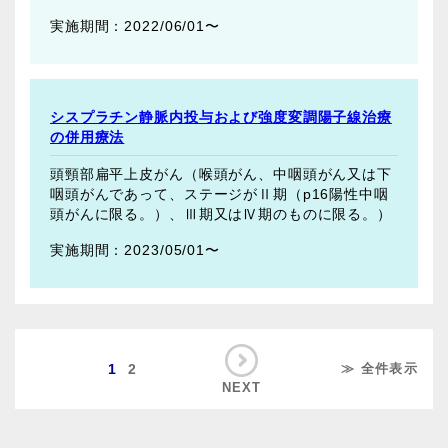
2022/06/01〜
シスプラチン静脈内投与および強度変調陽子線治療
の併用療法
頭頸部扁平上皮がん（喉頭がん、中咽頭がん又は下
咽頭がんであって、ステージがⅡ期（p16陽性中咽
頭がんに限る。）、Ⅲ期又はⅣ期のものに限る。）
2023/05/01〜
1
2
≫ 全件表示
NEXT