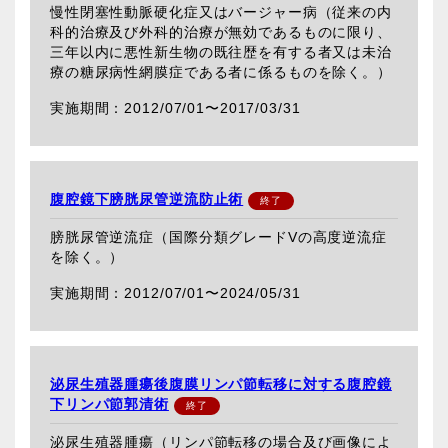
慢性閉塞性動脈硬化症又はバージャー病（従来の内
科的治療及び外科的治療が無効であるものに限り、
三年以内に悪性新生物の既往歴を有する者又は未治
療の糖尿病性網膜症である者に係るものを除く。）
2012/07/01〜
2017/03/31
腹腔鏡下膀胱尿管逆流防止術
膀胱尿管逆流症（国際分類グレードVの高度逆流症
を除く。）
2012/07/01〜
2024/05/31
泌尿生殖器腫瘍後腹膜リンパ節転移に対する腹腔鏡
下リンパ節郭清術
泌尿生殖器腫瘍（リンパ節転移の場合及び画像によ