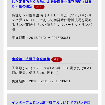
した定量的ＰＣＲ法による骨髄微小残存病変（ＭＲ
Ｄ）量の測定
急性リンパ性白血病（ＡＬＬ）または非ホジキンリ
ンパ腫（ＮＨＬ）であって初発時に骨髄浸潤を認め
るリンパ芽球性リンパ腫もしくはバーキットリンパ
腫
2015/01/01〜
2018/03/31
腹腔鏡下広汎子宮全摘術
子宮頸がん（ステージがI A2期、I B1期またはII A1
期の患者に係るものに限る。）
2018/02/01〜
2018/03/31
インターフェロンα皮下投与およびジドブジン経口