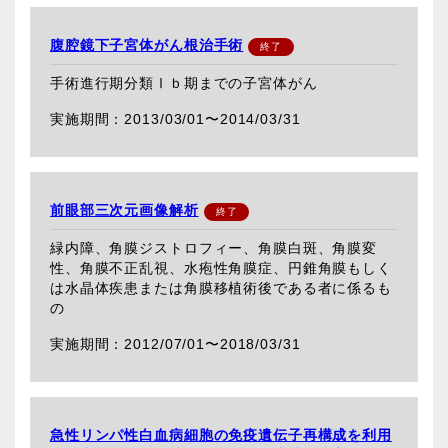
腹腔鏡下子宮体がん根治手術
手術進行期分類Ⅰｂ期までの子宮体がん
2013/03/01〜
2014/03/31
前眼部三次元画像解析
緑内障、角膜ジストロフィー、角膜白斑、角膜変
性、角膜不正乱視、水疱性角膜症、円錐角膜もしく
は水晶体疾患または角膜移植術後である者に係るも
の
2012/07/01〜
2018/03/31
急性リンパ性白血病細胞の免疫遺伝子再構成を利用