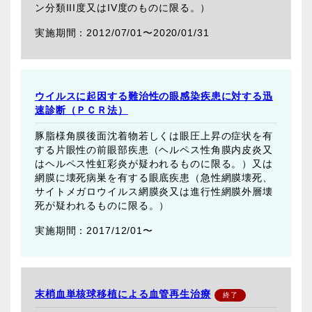
ン分類III度又はIV度のものに限る。）
2012/07/01〜
2020/01/31
ウイルスに起因する難治性の眼感染疾患に対する迅
速診断（ＰＣＲ法）
豚脂様角膜後面沈着物若しくは眼圧上昇の症状を有
する片眼性の前眼部疾患（ヘルペス性角膜内皮炎又
はヘルペス性虹彩炎が疑われるものに限る。）又は
網膜に壊死病巣を有する眼底疾患（急性網膜壊死、
サイトメガロウイルス網膜炎又は進行性網膜外層壊
死が疑われるものに限る。）
2017/12/01〜
末梢血単核球移植による血管再生治療