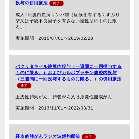
投与の併用療法
成人T細胞白血病リンパ腫（症候を有するくすぶり
型又は予後不良因子を有さない慢性型のものに限
る。）
2015/07/01〜
2019/02/28
パクリタキセル静脈内投与（一週間に一回投与する
ものに限る。）およびカルボプラチン腹腔内投与
（三週間に一回投与するものに限る。）の併用療法
上皮性卵巣がん、卵管がん又は原発性腹膜がん
2013/11/01〜
2022/03/31
経皮的肺がんラジオ波焼灼療法