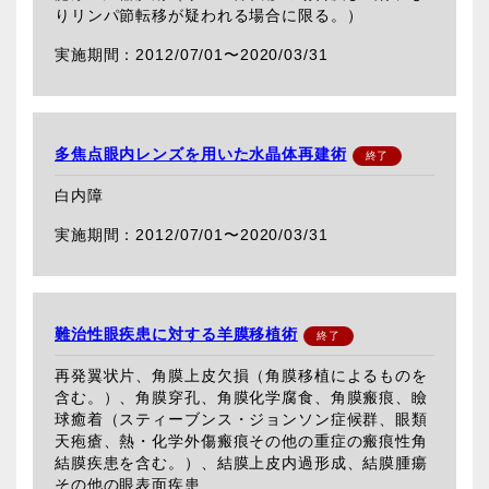
りリンパ節転移が疑われる場合に限る。）
2012/07/01〜
2020/03/31
多焦点眼内レンズを用いた水晶体再建術
白内障
2012/07/01〜
2020/03/31
難治性眼疾患に対する羊膜移植術
再発翼状片、角膜上皮欠損（角膜移植によるものを
含む。）、角膜穿孔、角膜化学腐食、角膜瘢痕、瞼
球癒着（スティーブンス・ジョンソン症候群、眼類
天疱瘡、熱・化学外傷瘢痕その他の重症の瘢痕性角
結膜疾患を含む。）、結膜上皮内過形成、結膜腫瘍
その他の眼表面疾患