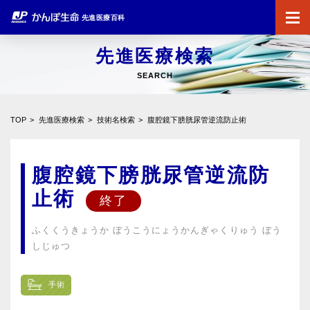
先進医療百科
先進医療検索
SEARCH
TOP
先進医療検索
技術名検索
腹腔鏡下膀胱尿管逆流防止術
腹腔鏡下膀胱尿管逆流防
止術
ふくくうきょうか ぼうこうにょうかんぎゃくりゅう ぼう
しじゅつ
手術