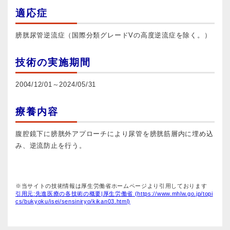
適応症
膀胱尿管逆流症（国際分類グレードVの高度逆流症を除く。）
技術の実施期間
2004/12/01～2024/05/31
療養内容
腹腔鏡下に膀胱外アプローチにより尿管を膀胱筋層内に埋め込
み、逆流防止を行う。
※当サイトの技術情報は厚生労働省ホームページより引用しております
引用元:先進医療の各技術の概要|厚生労働省 (https://www.mhlw.go.jp/topi
cs/bukyoku/isei/sensiniryo/kikan03.html)