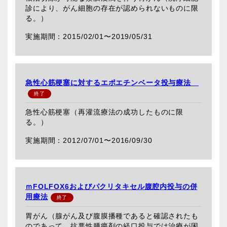
診により、がん細胞の存在が認められないものに限
る。）
2015/02/01〜
2019/05/31
急性心筋梗塞に対するエポエチンベータ投与療法
急性心筋梗塞（再灌流療法の成功したものに限
る。）
2012/07/01〜
2016/09/30
ｍFOLFOX6およびパクリタキセル腹腔内投与の併
用療法
胃がん（腺がん及び腹膜播種であると確認されたも
のであって、抗悪性腫瘍剤の経口投与では治療が困