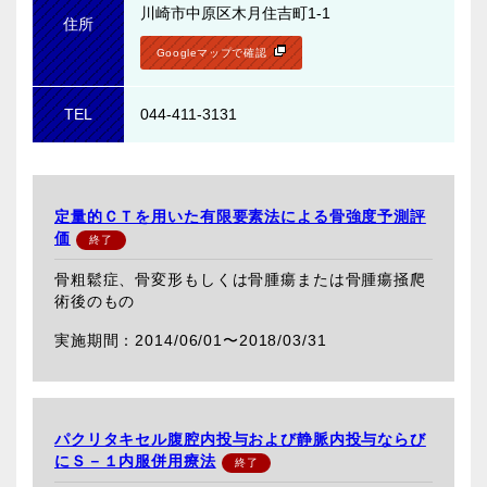
川崎市中原区木月住吉町1-1
住所
Googleマップで確認
TEL
044-411-3131
定量的ＣＴを用いた有限要素法による骨強度予測評
価
骨粗鬆症、骨変形もしくは骨腫瘍または骨腫瘍掻爬
術後のもの
2014/06/01〜
2018/03/31
パクリタキセル腹腔内投与および静脈内投与ならび
にＳ－１内服併用療法