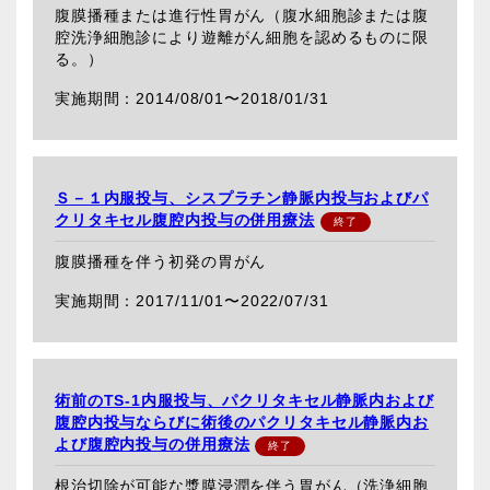
腹膜播種または進行性胃がん（腹水細胞診または腹
腔洗浄細胞診により遊離がん細胞を認めるものに限
る。）
2014/08/01〜
2018/01/31
Ｓ－１内服投与、シスプラチン静脈内投与およびパ
クリタキセル腹腔内投与の併用療法
腹膜播種を伴う初発の胃がん
2017/11/01〜
2022/07/31
術前のTS-1内服投与、パクリタキセル静脈内および
腹腔内投与ならびに術後のパクリタキセル静脈内お
よび腹腔内投与の併用療法
根治切除が可能な漿膜浸潤を伴う胃がん（洗浄細胞