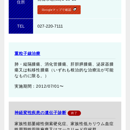
住所
Googleマップで確認
TEL
027-220-7111
重粒子線治療
肺・縦隔腫瘍、消化管腫瘍、肝胆膵腫瘍、泌尿器腫
瘍又は転移性腫瘍（いずれも根治的な治療法が可能
なものに限る。）
2012/07/01〜
神経変性疾患の遺伝子診断
家族性筋萎縮性側索硬化症、家族性低カリウム血症
性周期性四肢麻痺又はマックリード症候群