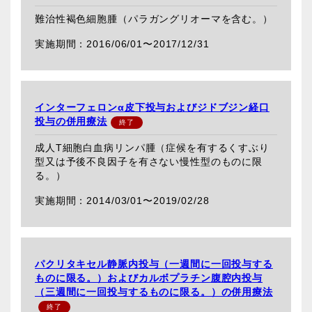
難治性褐色細胞腫（パラガングリオーマを含む。）
2016/06/01〜
2017/12/31
インターフェロンα皮下投与およびジドブジン経口
投与の併用療法
成人T細胞白血病リンパ腫（症候を有するくすぶり
型又は予後不良因子を有さない慢性型のものに限
る。）
2014/03/01〜
2019/02/28
パクリタキセル静脈内投与（一週間に一回投与する
ものに限る。）およびカルボプラチン腹腔内投与
（三週間に一回投与するものに限る。）の併用療法