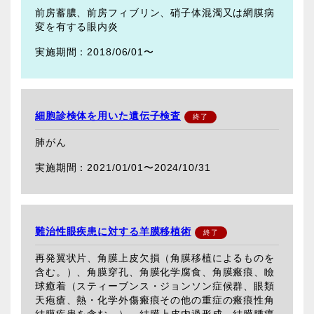
前房蓄膿、前房フィブリン、硝子体混濁又は網膜病
変を有する眼内炎
2018/06/01〜
細胞診検体を用いた遺伝子検査
肺がん
2021/01/01〜
2024/10/31
難治性眼疾患に対する羊膜移植術
再発翼状片、角膜上皮欠損（角膜移植によるものを
含む。）、角膜穿孔、角膜化学腐食、角膜瘢痕、瞼
球癒着（スティーブンス・ジョンソン症候群、眼類
天疱瘡、熱・化学外傷瘢痕その他の重症の瘢痕性角
結膜疾患を含む。）、結膜上皮内過形成、結膜腫瘍