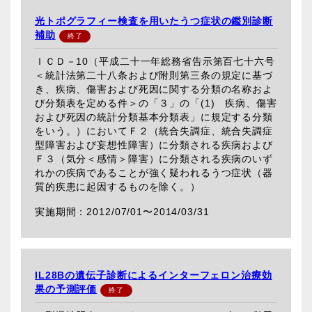
光トポグラフィー検査を用いたうつ症状の鑑別診断
補助
ＩＣＤ－10（平成二十一年総務省告示第百七十六号
＜統計法第二十八条および附則第三条の規定に基づ
き、疾病、傷害および死因に関する分類の名称およ
び分類表を定める件＞の「３」の「(1) 疾病、傷害
および死因の統計分類基本分類表」に規定する分類
をいう。）においてＦ２（統合失調症、統合失調症
型障害および妄想性障害）に分類される疾病および
Ｆ３（気分＜感情＞障害）に分類される疾病のいず
れかの疾病であることが強く疑われるうつ症状（器
質的疾患に起因するものを除く。）
2012/07/01〜
2014/03/31
IL28Bの遺伝子診断によるインターフェロン治療効
果の予測評価