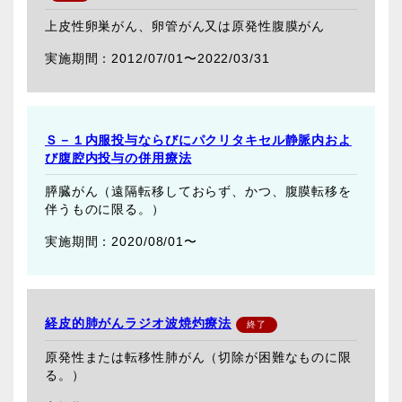
上皮性卵巣がん、卵管がん又は原発性腹膜がん
2012/07/01〜
2022/03/31
Ｓ－１内服投与ならびにパクリタキセル静脈内およ
び腹腔内投与の併用療法
膵臓がん（遠隔転移しておらず、かつ、腹膜転移を
伴うものに限る。）
2020/08/01〜
経皮的肺がんラジオ波焼灼療法
原発性または転移性肺がん（切除が困難なものに限
る。）