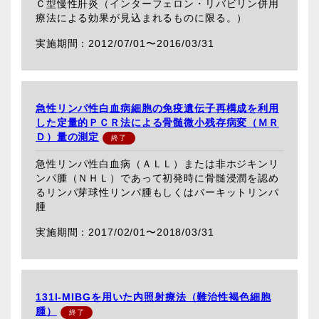
Ｃ型慢性肝炎（インターフェロン・リバビリン併用
療法による効果が見込まれるものに限る。）
2012/07/01〜
2016/03/31
急性リンパ性白血病細胞の免疫遺伝子再構成を利用
した定量的ＰＣＲ法による骨髄微小残存病変（ＭＲ
Ｄ）量の測定
急性リンパ性白血病（ＡＬＬ）または非ホジキンリ
ンパ腫（ＮＨＬ）であって初発時に骨髄浸潤を認め
るリンパ芽球性リンパ腫もしくはバーキットリンパ
腫
2017/02/01〜
2018/03/31
131I-MIBGを用いた内照射療法（難治性褐色細胞
腫）