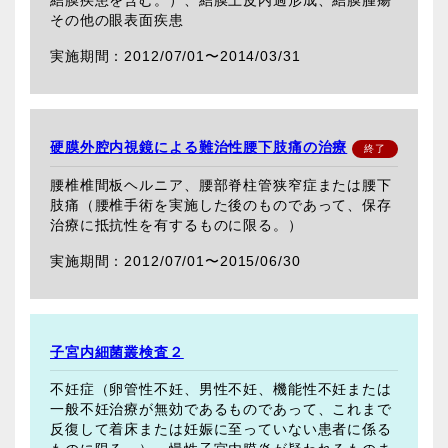
その他の眼表面疾患
2012/07/01〜
2014/03/31
硬膜外腔内視鏡による難治性腰下肢痛の治療
腰椎椎間板ヘルニア、腰部脊柱管狭窄症または腰下
肢痛（腰椎手術を実施した後のものであって、保存
治療に抵抗性を有するものに限る。）
2012/07/01〜
2015/06/30
子宮内細菌叢検査２
不妊症（卵管性不妊、男性不妊、機能性不妊または
一般不妊治療が無効であるものであって、これまで
反復して着床または妊娠に至っていない患者に係る