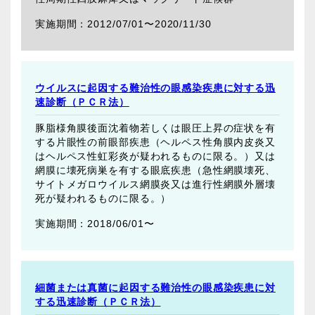
2012/07/01〜
2020/11/30
ウイルスに起因する難治性の眼感染疾患に対する迅
速診断（ＰＣＲ法）
豚脂様角膜後面沈着物若しくは眼圧上昇の症状を有
する片眼性の前眼部疾患（ヘルペス性角膜内皮炎又
はヘルペス性虹彩炎が疑われるものに限る。）又は
網膜に壊死病巣を有する眼底疾患（急性網膜壊死、
サイトメガロウイルス網膜炎又は進行性網膜外層壊
死が疑われるものに限る。）
2018/06/01〜
細菌または真菌に起因する難治性の眼感染疾患に対
する迅速診断（ＰＣＲ法）