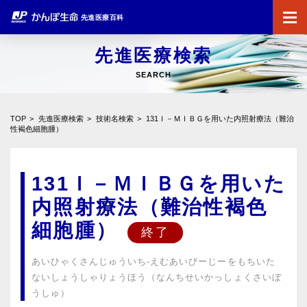
先進医療百科
先進医療検索
SEARCH
TOP
先進医療検索
技術名検索
131Ｉ－ＭＩＢＧを用いた内照射療法（難治
性褐色細胞腫）
131Ｉ－ＭＩＢＧを用いた
内照射療法（難治性褐色
細胞腫）
あいひゃくさんじゅういち-えむあいびーじーをもちいた
ないしょうしゃりょうほう（なんちせいかっしょくさいぼ
うしゅ）