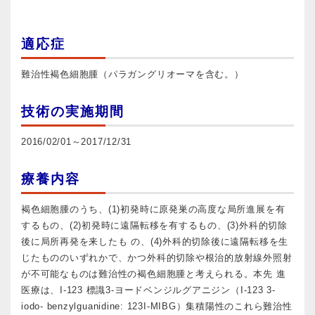
適応症
難治性褐色細胞腫（パラガングリオーマを含む。）
技術の実施期間
2016/02/01～2017/12/31
療養内容
褐色細胞腫のうち、(1)初発時に原発巣の高度な局所進展を有
するもの、(2)初発時に遠隔転移を有するもの、(3)外科的切除
後に局所再発を来したも の、(4)外科的切除後に遠隔転移を生
じたもののいずれかで、かつ外科的切除や根治的放射線外照射
が不可能なものは難治性の褐色細胞腫と考えられる。本先 進
医療は、I-123 標識3-ヨードベンジルグアニジン（I-123 3-
iodo- benzylguanidine: 123I-MIBG）集積陽性のこれら難治性