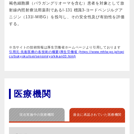
褐色細胞腫（パラガングリオーマを含む）患者を対象として放
射線内照射療法用薬剤であるI-131 標識3-ヨードベンジルグア
ニジン（131I-MIBG）を投与し、その安全性及び有効性を評価
する。
※当サイトの技術情報は厚生労働省ホームページより引用しております
引用元:先進医療の各技術の概要|厚生労働省 (https://www.mhlw.go.jp/topi
cs/bukyoku/isei/sensiniryo/kikan03.html)
医療機関
現在実施中の医療機関
過去に承認されていた医療機関