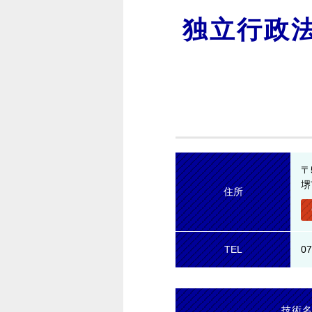
独立行政
〒
堺
住所
TEL
07
技術