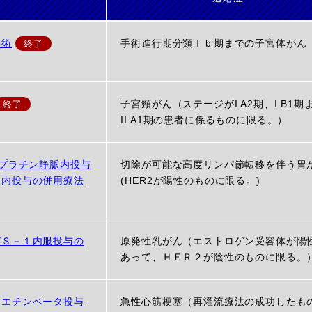
手術
手術進行期分類Ⅰｂ期までの子宮体がん
子宮頸がん（ステージがI A2期、I B1期
II A1期の患者に係るものに限る。）
スプラチン静脈内投与
切除が可能な高度リンパ節転移を伴う胃
脈内投与の併用療法
(HER2が陽性のものに限る。)
びＳ－１内服投与の
原発性乳がん（エストロゲン受容体が陽
あって、ＨＥＲ２が陰性のものに限る。
ポエチンベータ投与
急性心筋梗塞（再灌流療法の成功したも