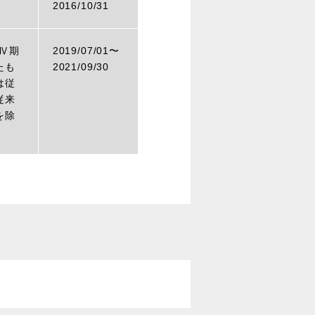
2016/10/31
Ⅳ期
2019/07/01〜
たも
2021/09/30
は従
従来
を除