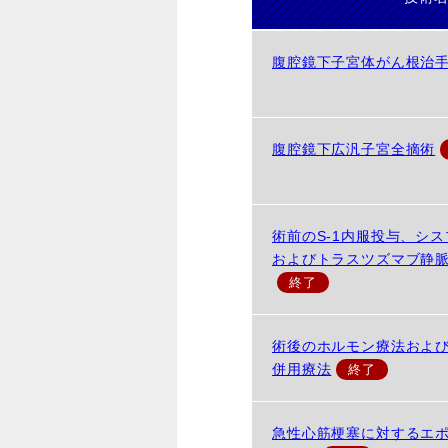
腹腔鏡下子宮体がん根治
腹腔鏡下広汎子宮全摘術
術前のS-1内服投与、シ
およびトラスツズマブ静
術後のホルモン療法およ
併用療法
急性心筋梗塞に対するエ