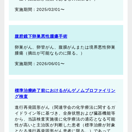
2025/02/01〜
腹腔鏡下卵巣悪性腫瘍手術
卵巣がん、卵管がん、腹膜がんまたは境界悪性卵巣
腫瘍（摘出が可能なものに限る。）
2026/06/01〜
標準治療終了前におけるがんゲノムプロファイリン
グ検査
進行再発固形がん（関連学会の化学療法に関するガ
イドライン等に基づき、全身状態および臓器機能等
から、当該検査実施後に化学療法の適応となる可能
性が高いと主治医が判断した患者（標準治療が対象
となる進行再発固形がん患者に限る。）であって、