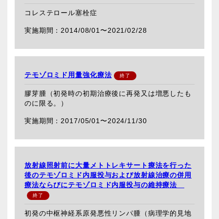
コレステロール塞栓症
2014/08/01〜
2021/02/28
テモゾロミド用量強化療法
膠芽腫（初発時の初期治療後に再発又は増悪したも
のに限る。）
2017/05/01〜
2024/11/30
放射線照射前に大量メトトレキサート療法を行った
後のテモゾロミド内服投与および放射線治療の併用
療法ならびにテモゾロミド内服投与の維持療法
初発の中枢神経系原発悪性リンパ腫（病理学的見地