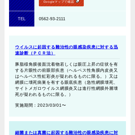
Googleマップで確認
TEL
0562-93-2111
ウイルスに起因する難治性の眼感染疾患に対する迅
速診断（ＰＣＲ法）
豚脂様角膜後面沈着物若しくは眼圧上昇の症状を有
する片眼性の前眼部疾患（ヘルペス性角膜内皮炎又
はヘルペス性虹彩炎が疑われるものに限る。）又は
網膜に壊死病巣を有する眼底疾患（急性網膜壊死、
サイトメガロウイルス網膜炎又は進行性網膜外層壊
死が疑われるものに限る。）
2023/03/01〜
細菌または真菌に起因する難治性の眼感染疾患に対