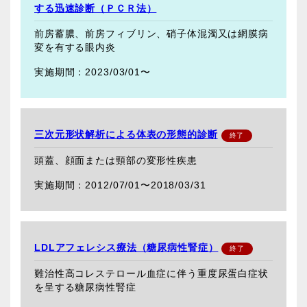
する迅速診断（ＰＣＲ法）
前房蓄膿、前房フィブリン、硝子体混濁又は網膜病
変を有する眼内炎
2023/03/01〜
三次元形状解析による体表の形態的診断
頭蓋、顔面または頸部の変形性疾患
2012/07/01〜
2018/03/31
LDLアフェレシス療法（糖尿病性腎症）
難治性高コレステロール血症に伴う重度尿蛋白症状
を呈する糖尿病性腎症