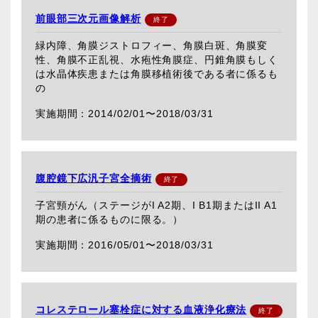
前眼部三次元画像解析
緑内障、角膜ジストロフィー、角膜白斑、角膜変
性、角膜不正乱視、水疱性角膜症、円錐角膜もしく
は水晶体疾患または角膜移植術後である者に係るも
の
2014/02/01〜
2018/03/31
腹腔鏡下広汎子宮全摘術
子宮頸がん（ステージがI A2期、I B1期またはII A1
期の患者に係るものに限る。）
2016/05/01〜
2018/03/31
コレステロール塞栓症に対する血液浄化療法