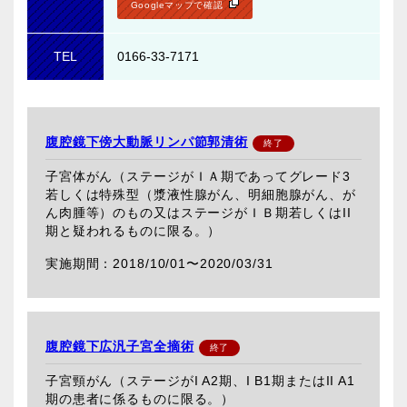
Googleマップで確認
TEL
0166-33-7171
腹腔鏡下傍大動脈リンパ節郭清術
子宮体がん（ステージがＩＡ期であってグレード3
若しくは特殊型（漿液性腺がん、明細胞腺がん、が
ん肉腫等）のもの又はステージがＩＢ期若しくはII
期と疑われるものに限る。）
2018/10/01〜
2020/03/31
腹腔鏡下広汎子宮全摘術
子宮頸がん（ステージがI A2期、I B1期またはII A1
期の患者に係るものに限る。）