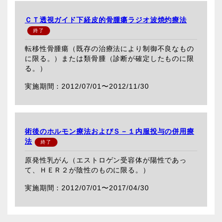
ＣＴ透視ガイド下経皮的骨腫瘍ラジオ波焼灼療法
転移性骨腫瘍（既存の治療法により制御不良なもの
に限る。）または類骨腫（診断が確定したものに限
る。）
2012/07/01〜
2012/11/30
術後のホルモン療法およびＳ－１内服投与の併用療
法
原発性乳がん（エストロゲン受容体が陽性であっ
て、ＨＥＲ２が陰性のものに限る。）
2012/07/01〜
2017/04/30