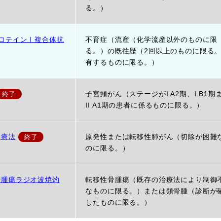
る。）
ロテインⅠ複合体抗
不育症（流産（化学流産以外のものに限
る。）の既往歴（2回以上のものに限る
有するものに限る。）
子宮頸がん（ステージがI A2期、I B1期
II A1期の患者に係るものに限る。）
灼療法
原発性または転移性肺がん（切除が困難
のに限る。）
骨腫瘍ラジオ波焼灼
転移性骨腫瘍（既存の治療法により制御
なものに限る。）または類骨腫（診断が
したものに限る。）