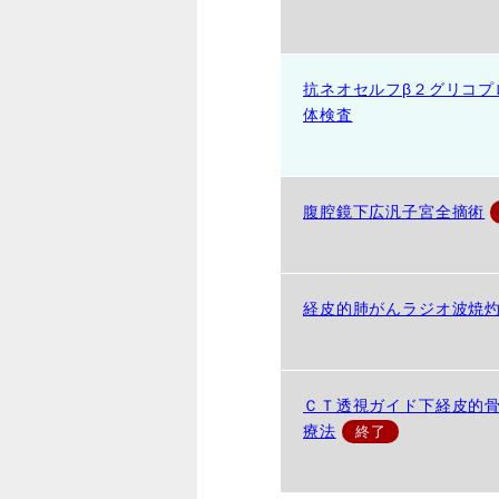
抗ネオセルフβ２グリコプ
体検査
腹腔鏡下広汎子宮全摘術
経皮的肺がんラジオ波焼
ＣＴ透視ガイド下経皮的
療法