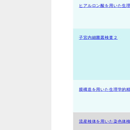
ヒアルロン酸を用いた生
子宮内細菌叢検査２
膜構造を用いた生理学的
流産検体を用いた染色体