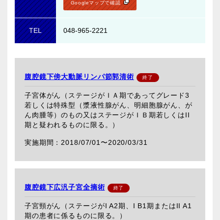
Googleマップで確認
TEL
048-965-2221
腹腔鏡下傍大動脈リンパ節郭清術
子宮体がん（ステージがＩＡ期であってグレード3
若しくは特殊型（漿液性腺がん、明細胞腺がん、が
ん肉腫等）のもの又はステージがＩＢ期若しくはII
期と疑われるものに限る。）
2018/07/01〜
2020/03/31
腹腔鏡下広汎子宮全摘術
子宮頸がん（ステージがI A2期、I B1期またはII A1
期の患者に係るものに限る。）