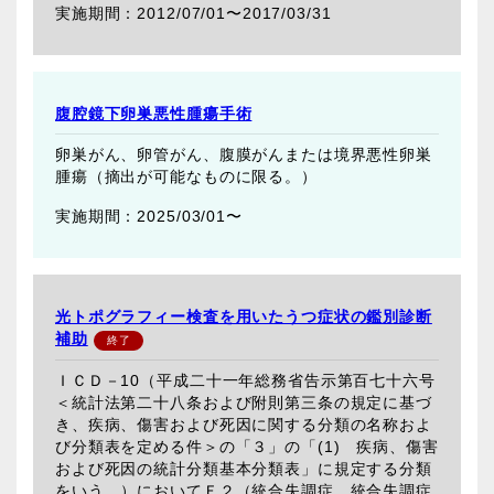
2012/07/01〜
2017/03/31
腹腔鏡下卵巣悪性腫瘍手術
卵巣がん、卵管がん、腹膜がんまたは境界悪性卵巣
腫瘍（摘出が可能なものに限る。）
2025/03/01〜
光トポグラフィー検査を用いたうつ症状の鑑別診断
補助
ＩＣＤ－10（平成二十一年総務省告示第百七十六号
＜統計法第二十八条および附則第三条の規定に基づ
き、疾病、傷害および死因に関する分類の名称およ
び分類表を定める件＞の「３」の「(1) 疾病、傷害
および死因の統計分類基本分類表」に規定する分類
をいう。）においてＦ２（統合失調症、統合失調症