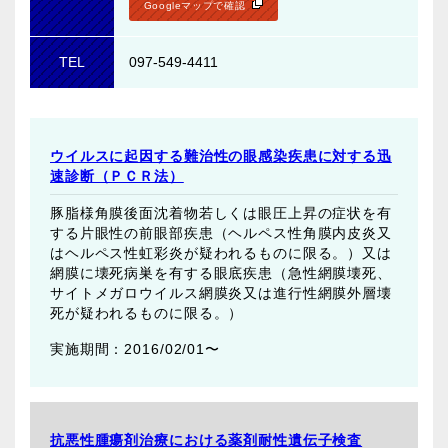
Googleマップで確認
TEL
097-549-4411
ウイルスに起因する難治性の眼感染疾患に対する迅
速診断（ＰＣＲ法）
豚脂様角膜後面沈着物若しくは眼圧上昇の症状を有
する片眼性の前眼部疾患（ヘルペス性角膜内皮炎又
はヘルペス性虹彩炎が疑われるものに限る。）又は
網膜に壊死病巣を有する眼底疾患（急性網膜壊死、
サイトメガロウイルス網膜炎又は進行性網膜外層壊
死が疑われるものに限る。）
2016/02/01〜
抗悪性腫瘍剤治療における薬剤耐性遺伝子検査