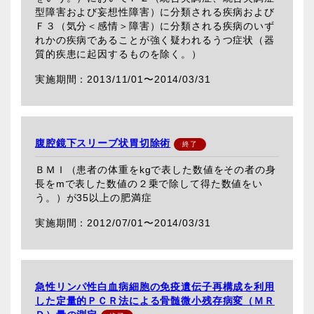
型障害および妄想性障害）に分類される疾病および
Ｆ３（気分＜感情＞障害）に分類される疾病のいず
れかの疾病であることが強く疑われるうつ症状（器
質的疾患に起因するものを除く。）
2013/11/01〜
2014/03/31
腹腔鏡下スリーブ状胃切除術
ＢＭＩ（患者の体重をkgで表した数値をその者の身
長をmで表した数値の２乗で除して得た数値をい
う。）が35以上の肥満症
2012/07/01〜
2014/03/31
急性リンパ性白血病細胞の免疫遺伝子再構成を利用
した定量的ＰＣＲ法による骨髄微小残存病変（ＭＲ