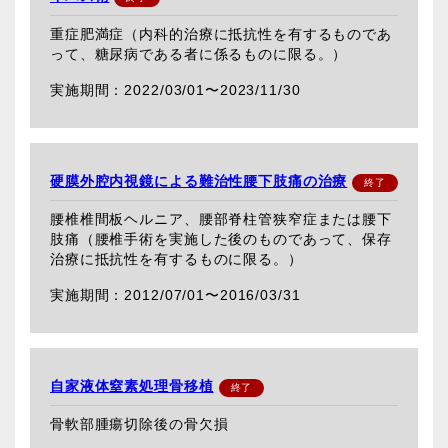
重症肥満症（内科的治療に抵抗性を有するものであ
って、糖尿病である者に係るものに限る。）
2022/03/01〜
2023/11/30
硬膜外腔内視鏡による難治性腰下肢痛の治療
腰椎椎間板ヘルニア、腰部脊柱管狭窄症または腰下
肢痛（腰椎手術を実施した後のものであって、保存
治療に抵抗性を有するものに限る。）
2012/07/01〜
2016/03/31
自家液体窒素処理骨移植
骨軟部腫瘍切除後の骨欠損