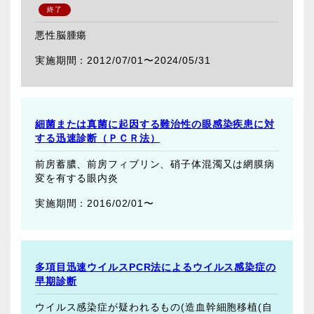
悪性脳腫瘍
2012/07/01〜
2024/05/31
細菌または真菌に起因する難治性の眼感染疾患に対
する迅速診断（ＰＣＲ法）
前房蓄膿、前房フィブリン、硝子体混濁又は網膜病
変を有する眼内炎
2016/02/01〜
多項目迅速ウイルスPCR法によるウイルス感染症の
早期診断
ウイルス感染症が疑われるもの(造血幹細胞移植(自