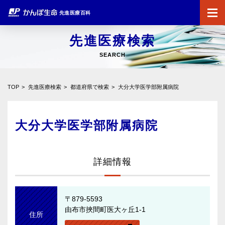
先進医療百科
先進医療検索
SEARCH
TOP
先進医療検索
都道府県で検索
大分大学医学部附属病院
大分大学医学部附属病院
詳細情報
〒879-5593
由布市挾間町医大ヶ丘1-1
住所