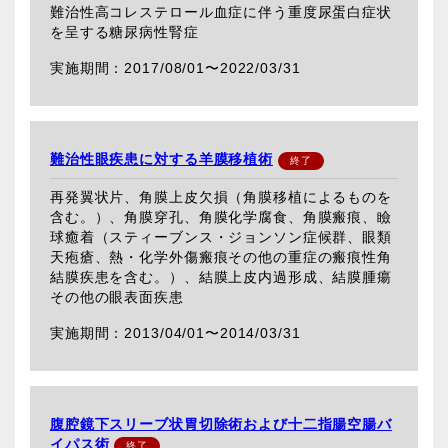
難治性高コレステロール血症に伴う重度尿蛋白症状
を呈する糖尿病性腎症
2017/08/01〜
2022/03/31
難治性眼疾患に対する羊膜移植術
再発翼状片、角膜上皮欠損（角膜移植によるものを
含む。）、角膜穿孔、角膜化学腐食、角膜瘢痕、瞼
球癒着（スティーブンス・ジョンソン症候群、眼類
天疱瘡、熱・化学外傷瘢痕その他の重症の瘢痕性角
結膜疾患を含む。）、結膜上皮内過形成、結膜腫瘍
その他の眼表面疾患
2013/04/01〜
2014/03/31
腹腔鏡下スリーブ状胃切除術および十二指腸空腸バ
イパス術