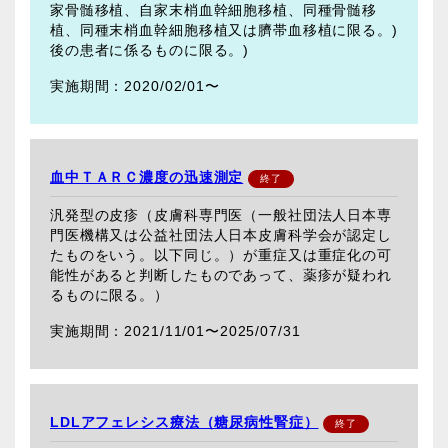
家骨髄移植、自家末梢血幹細胞移植、同種骨髄移
植、同種末梢血幹細胞移植又は臍帯血移植に限る。)
後の患者に係るものに限る。)
2020/02/01〜
血中ＴＡＲＣ濃度の迅速測定
汎発型の皮疹（皮膚科専門医（一般社団法人日本専
門医機構又は公益社団法人日本皮膚科学会が認定し
たものをいう。以下同じ。）が重症又は重症化の可
能性があると判断したものであって、薬疹が疑われ
るものに限る。）
2021/11/01〜
2025/07/31
LDLアフェレシス療法（糖尿病性腎症）