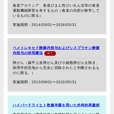
食道アカラシア、食道びまん性けいれん症等の食道
運動機能障害を有するもの（食道の内腔が狭窄して
いるものに限る）
2014/03/01〜
2016/03/31
ペメトレキセド静脈内投与およびシスプラチン静脈
内投与の併用療法
肺がん（扁平上皮肺がん及び小細胞肺がんを除き、
病理学的見地から完全に切除されたと判断されるも
のに限る。）
2013/09/01〜
2022/05/31
ハイパードライヒト乾燥羊膜を用いた外科的再建術