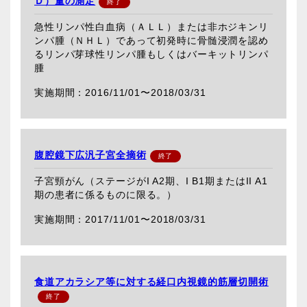
Ｄ）量の測定
急性リンパ性白血病（ＡＬＬ）または非ホジキンリ
ンパ腫（ＮＨＬ）であって初発時に骨髄浸潤を認め
るリンパ芽球性リンパ腫もしくはバーキットリンパ
腫
2016/11/01〜
2018/03/31
腹腔鏡下広汎子宮全摘術
子宮頸がん（ステージがI A2期、I B1期またはII A1
期の患者に係るものに限る。）
2017/11/01〜
2018/03/31
食道アカラシア等に対する経口内視鏡的筋層切開術