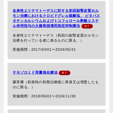
全身性エリテマトーデスに対する初回副腎皮質ホル
モン治療におけるクロピドグレル硫酸塩、 ピタバス
タチンカルシウムおよびトコフェロール酢酸エステ
ル併用投与の大腿骨頭壊死発症抑制療法
全身性エリテマトーデス（初回の副腎皮質ホルモン
治療を行っている者に係るものに限る。）
2017/04/01〜
2024/05/31
テモゾロミド用量強化療法
膠芽腫（初発時の初期治療後に再発又は増悪したも
のに限る。）
2018/05/01〜
2024/11/30