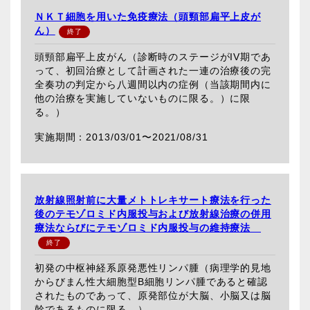
ＮＫＴ細胞を用いた免疫療法（頭頸部扁平上皮が
ん）
頭頸部扁平上皮がん（診断時のステージがIV期であ
って、初回治療として計画された一連の治療後の完
全奏功の判定から八週間以内の症例（当該期間内に
他の治療を実施していないものに限る。）に限
る。）
2013/03/01〜
2021/08/31
放射線照射前に大量メトトレキサート療法を行った
後のテモゾロミド内服投与および放射線治療の併用
療法ならびにテモゾロミド内服投与の維持療法
初発の中枢神経系原発悪性リンパ腫（病理学的見地
からびまん性大細胞型B細胞リンパ腫であると確認
されたものであって、原発部位が大脳、小脳又は脳
幹であるものに限る。）