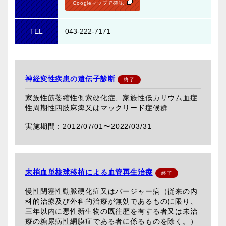
Googleマップで確認
TEL
043-222-7171
神経変性疾患の遺伝子診断
家族性筋萎縮性側索硬化症、家族性低カリウム血症
性周期性四肢麻痺又はマックリード症候群
2012/07/01〜
2022/03/31
末梢血単核球移植による血管再生治療
慢性閉塞性動脈硬化症又はバージャー病（従来の内
科的治療及び外科的治療が無効であるものに限り、
三年以内に悪性新生物の既往歴を有する者又は未治
療の糖尿病性網膜症である者に係るものを除く。）