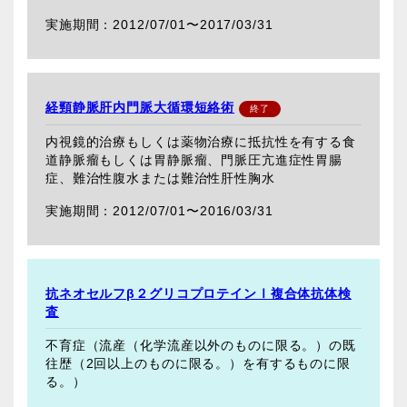
2012/07/01〜
2017/03/31
経頸静脈肝内門脈大循環短絡術
内視鏡的治療もしくは薬物治療に抵抗性を有する食
道静脈瘤もしくは胃静脈瘤、門脈圧亢進症性胃腸
症、難治性腹水または難治性肝性胸水
2012/07/01〜
2016/03/31
抗ネオセルフβ２グリコプロテインⅠ複合体抗体検
査
不育症（流産（化学流産以外のものに限る。）の既
往歴（2回以上のものに限る。）を有するものに限
る。）