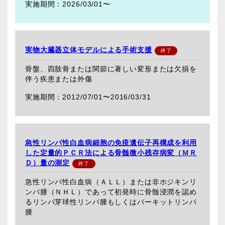
2026/03/01〜
実物大臓器立体モデルによる手術支援
骨盤、四肢骨または関節に著しい変形または欠損を
伴う疾患または外傷
2012/07/01〜
2016/03/31
急性リンパ性白血病細胞の免疫遺伝子再構成を利用
した定量的ＰＣＲ法による骨髄微小残存病変（ＭＲ
Ｄ）量の測定
急性リンパ性白血病（ＡＬＬ）または非ホジキンリ
ンパ腫（ＮＨＬ）であって初発時に骨髄浸潤を認め
るリンパ芽球性リンパ腫もしくはバーキットリンパ
腫