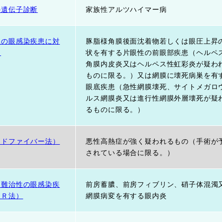
の遺伝子診断
家族性アルツハイマー病
性の眼感染疾患に対
豚脂様角膜後面沈着物若しくは眼圧上昇
）
状を有する片眼性の前眼部疾患（ヘルペ
角膜内皮炎又はヘルペス性虹彩炎が疑わ
ものに限る。）又は網膜に壊死病巣を有
眼底疾患（急性網膜壊死、サイトメガロ
ルス網膜炎又は進行性網膜外層壊死が疑
るものに限る。）
ンドファイバー法）
悪性高熱症が強く疑われるもの（手術が
されている場合に限る。）
る難治性の眼感染疾
前房蓄膿、前房フィブリン、硝子体混濁
ＣＲ法）
網膜病変を有する眼内炎