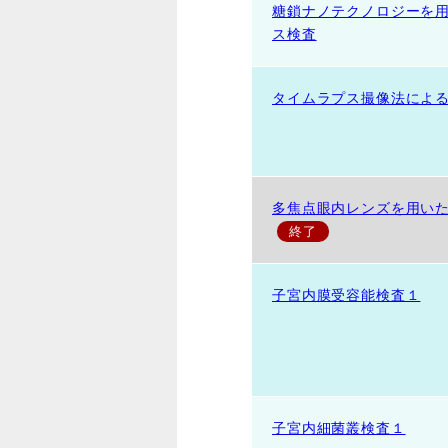
糖鎖ナノテクノロジーを
ス検査
タイムラプス撮像法によ
多焦点眼内レンズを用い
子宮内膜受容能検査１
子宮内細菌叢検査１