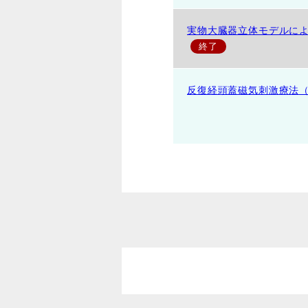
実物大臓器立体モデルに
反復経頭蓋磁気刺激療法