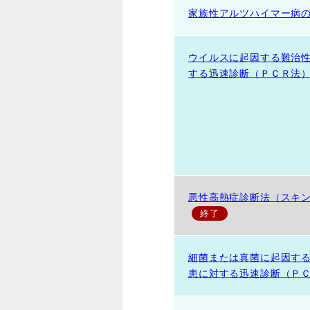
家族性アルツハイマー病
ウイルスに起因する難治
する迅速診断（ＰＣＲ法
悪性高熱症診断法（スキ
細菌または真菌に起因す
患に対する迅速診断（Ｐ