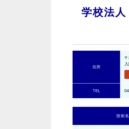
学校法人
〒
入
住所
TEL
04
技術