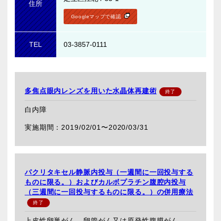
住所
Googleマップで確認
TEL
03-3857-0111
多焦点眼内レンズを用いた水晶体再建術
白内障
2019/02/01〜
2020/03/31
パクリタキセル静脈内投与（一週間に一回投与する
ものに限る。）およびカルボプラチン腹腔内投与
（三週間に一回投与するものに限る。）の併用療法
上皮性卵巣がん、卵管がん又は原発性腹膜がん