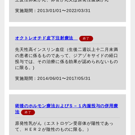
2013/01/01〜
2022/03/31
オクトレオチド皮下注射療法
先天性高インスリン血症（生後二週以上十二月未満
の患者に係るものであって、ジアゾキサイドの経口
投与では、その治療に係る効果が認められないもの
に限る。)
2014/06/01〜
2017/05/31
術後のホルモン療法およびＳ－１内服投与の併用療
法
原発性乳がん（エストロゲン受容体が陽性であっ
て、ＨＥＲ２が陰性のものに限る。）