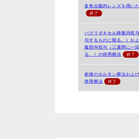
多焦点眼内レンズを用い
パクリタキセル静脈内投
与するものに限る。）お
腹腔内投与（三週間に一
る。）の併用療法
術後のホルモン療法およ
併用療法