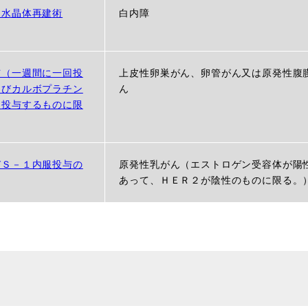
た水晶体再建術
白内障
与（一週間に一回投
上皮性卵巣がん、卵管がん又は原発性腹
よびカルボプラチン
ん
回投与するものに限
びＳ－１内服投与の
原発性乳がん（エストロゲン受容体が陽
あって、ＨＥＲ２が陰性のものに限る。