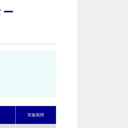
ター
実施期間