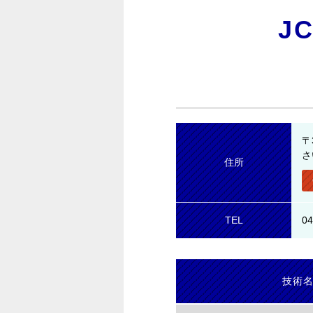
J
〒
さ
住所
TEL
04
技術