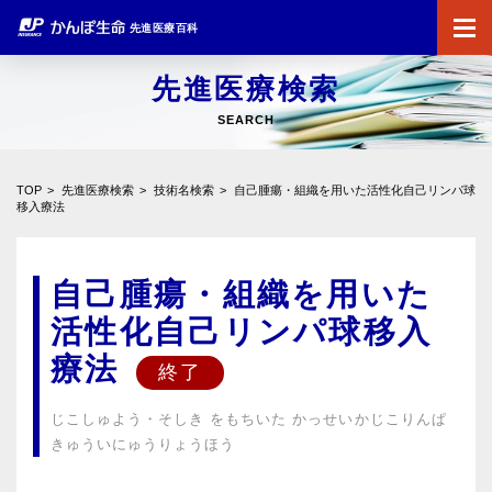
先進医療百科
先進医療検索
SEARCH
TOP
先進医療検索
技術名検索
自己腫瘍・組織を用いた活性化自己リンパ球
移入療法
自己腫瘍・組織を用いた
活性化自己リンパ球移入
療法
じこしゅよう・そしき をもちいた かっせいかじこりんぱ
きゅういにゅうりょうほう