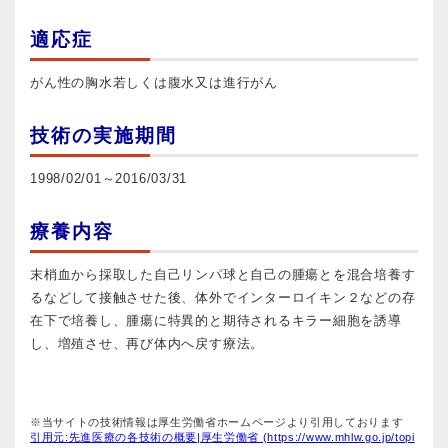
適応症
がん性の胸水若しくは腹水又は進行がん
技術の実施期間
1998/02/01～2016/03/31
療養内容
末梢血から採取した自己リンパ球と自己の腫瘍とを混合培養す
るなどして接触させた後、体外でインターロイキン２などの存
在下で培養し、腫瘍に特異的と期待されるキラー細胞を誘導
し、増殖させ、再び体内へ戻す療法。
※当サイトの技術情報は厚生労働省ホームページより引用しております
引用元:先進医療の各技術の概要|厚生労働省 (https://www.mhlw.go.jp/topi