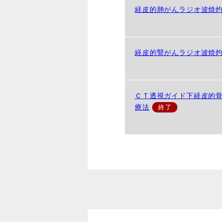
経皮的肺がんラジオ波焼
経皮的腎がんラジオ波焼
ＣＴ透視ガイド下経皮的
療法