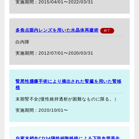
2015/04/01〜
2022/03/31
多焦点眼内レンズを用いた水晶体再建術
白内障
2012/07/01〜
2020/03/31
腎悪性腫瘍手術により摘出された腎臓を用いた腎移
植
末期腎不全(慢性維持透析が困難なものに限る。）
2020/10/01〜
自家末梢血CD34陽性細胞移植による下肢血管再生