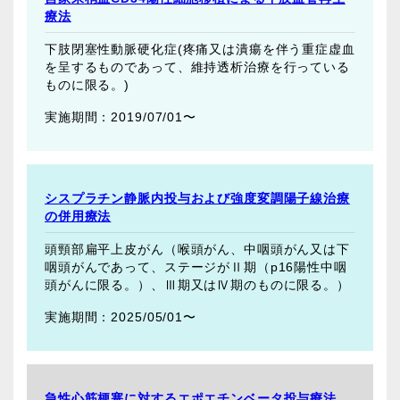
療法
下肢閉塞性動脈硬化症(疼痛又は潰瘍を伴う重症虚血
を呈するものであって、維持透析治療を行っている
ものに限る。)
2019/07/01〜
シスプラチン静脈内投与および強度変調陽子線治療
の併用療法
頭頸部扁平上皮がん（喉頭がん、中咽頭がん又は下
咽頭がんであって、ステージがⅡ期（p16陽性中咽
頭がんに限る。）、Ⅲ期又はⅣ期のものに限る。）
2025/05/01〜
急性心筋梗塞に対するエポエチンベータ投与療法