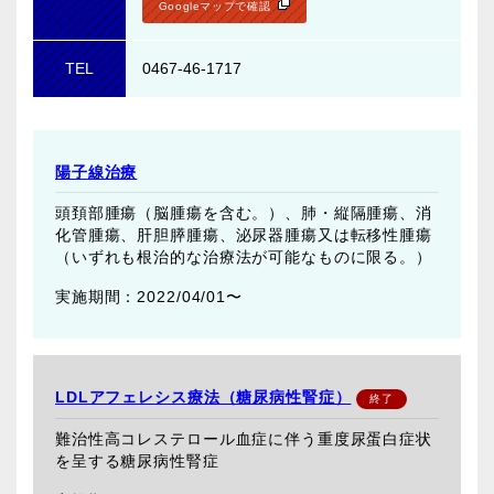
Googleマップで確認
TEL
0467-46-1717
陽子線治療
頭頚部腫瘍（脳腫瘍を含む。）、肺・縦隔腫瘍、消
化管腫瘍、肝胆膵腫瘍、泌尿器腫瘍又は転移性腫瘍
（いずれも根治的な治療法が可能なものに限る。）
2022/04/01〜
LDLアフェレシス療法（糖尿病性腎症）
難治性高コレステロール血症に伴う重度尿蛋白症状
を呈する糖尿病性腎症