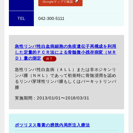
Googleマップで確認
TEL
042-300-5111
急性リンパ性白血病細胞の免疫遺伝子再構成を利用
した定量的ＰＣＲ法による骨髄微小残存病変（ＭＲ
Ｄ）量の測定
急性リンパ性白血病（ＡＬＬ）または非ホジキンリ
ンパ腫（ＮＨＬ）であって初発時に骨髄浸潤を認め
るリンパ芽球性リンパ腫もしくはバーキットリンパ
腫
2013/01/01〜
2018/03/31
ボツリヌス毒素の膀胱内局所注入療法