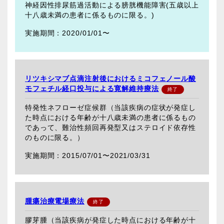
神経因性排尿筋過活動による膀胱機能障害(五歳以上
十八歳未満の患者に係るものに限る。)
2020/01/01〜
リツキシマブ点滴注射後におけるミコフェノール酸
モフェチル経口投与による寛解維持療法
特発性ネフローゼ症候群（当該疾病の症状が発症し
た時点における年齢が十八歳未満の患者に係るもの
であって、難治性頻回再発型又はステロイド依存性
のものに限る。）
2015/07/01〜
2021/03/31
腫瘍治療電場療法
膠芽腫（当該疾病が発症した時点における年齢が十